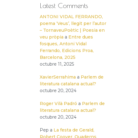
Latest Comments
ANTONI VIDAL FERRANDO,
poema ‘Veus’, llegit per l’autor
– TornaveuPoètic | Poesia en
veu pròpia
a
Entre dues
fosques, Antoni Vidal
Ferrando, Edicions Proa,
Barcelona, 2025
octubre 11, 2025
XavierSerrahima
a
Parlem de
literatura catalana actual?
octubre 20, 2024
Roger Vilà Padró
a
Parlem de
literatura catalana actual?
octubre 20, 2024
Pep
a
La festa de Gerald,
Robert Coover, Quaderns