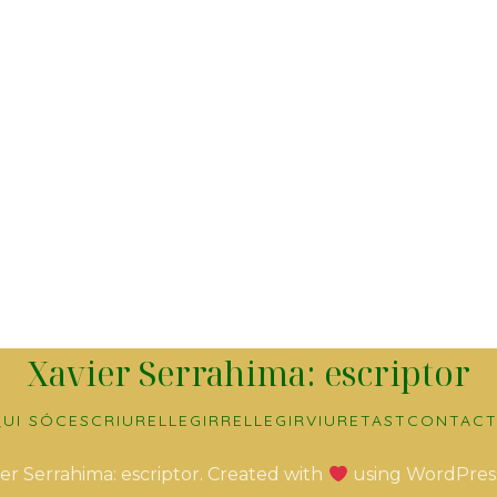
Xavier Serrahima: escriptor
UI SÓC
ESCRIURE
LLEGIR
RELLEGIR
VIURE
TAST
CONTACT
er Serrahima: escriptor. Created with
using WordPres