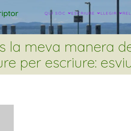
iptor
QUI SÓC
ESCRIURE
LLEGIR
RE
és la meva manera de 
ure per escriure: esviu