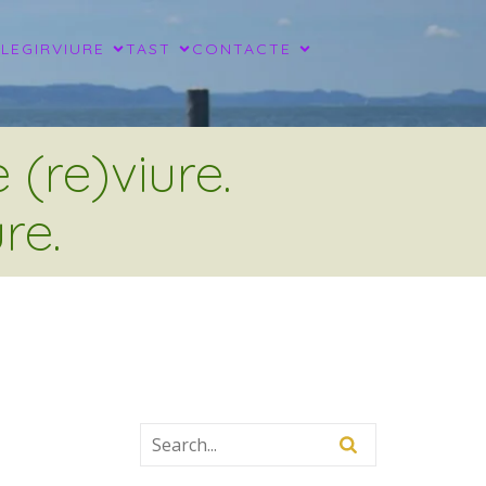
LLEGIR
VIURE
TAST
CONTACTE
(re)viure.
re.