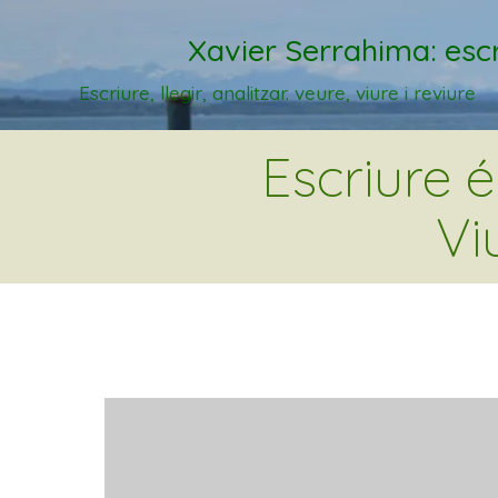
Xavier Serrahima: escr
Escriure, llegir, analitzar. veure, viure i reviure
Escriure 
Vi