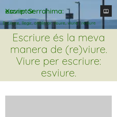
Xavier Serrahima: escriptor
Escriure, llegir, analitzar. veure, viure i reviure
Escriure és la meva
manera de (re)viure.
Viure per escriure:
esviure.