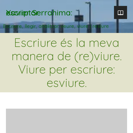
Xavier Serrahima: escriptor
Escriure, llegir, analitzar. veure, viure i reviure
Escriure és la meva
manera de (re)viure.
Viure per escriure:
esviure.