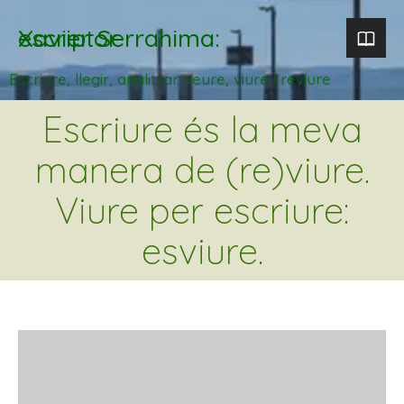
Xavier Serrahima: escriptor
Escriure, llegir, analitzar. veure, viure i reviure
Escriure és la meva
manera de (re)viure.
Viure per escriure:
esviure.