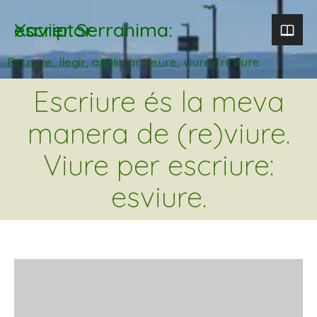
Xavier Serrahima: escriptor
Escriure, llegir, analitzar. veure, viure i reviure
Escriure és la meva
manera de (re)viure.
Viure per escriure:
esviure.