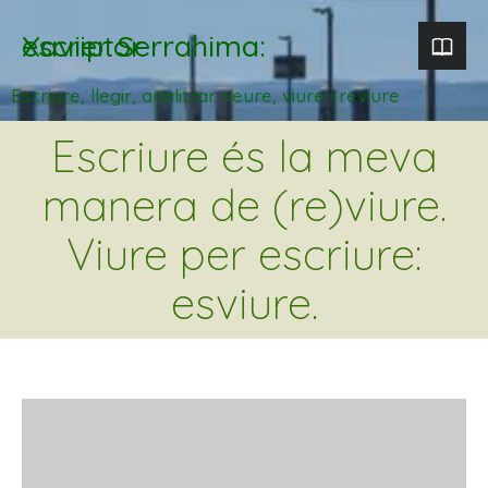
Xavier Serrahima: escriptor
Escriure, llegir, analitzar. veure, viure i reviure
Escriure és la meva
manera de (re)viure.
Viure per escriure:
esviure.