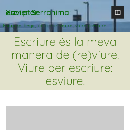
Xavier Serrahima: escriptor
Escriure, llegir, analitzar. veure, viure i reviure
Escriure és la meva
manera de (re)viure.
Viure per escriure:
esviure.