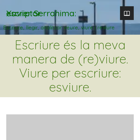
Xavier Serrahima: escriptor
Escriure, llegir, analitzar. veure, viure i reviure
Escriure és la meva
manera de (re)viure.
Viure per escriure:
esviure.