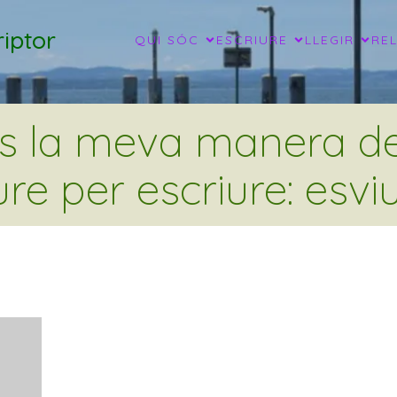
iptor
QUI SÓC
ESCRIURE
LLEGIR
RE
és la meva manera de 
ure per escriure: esviu