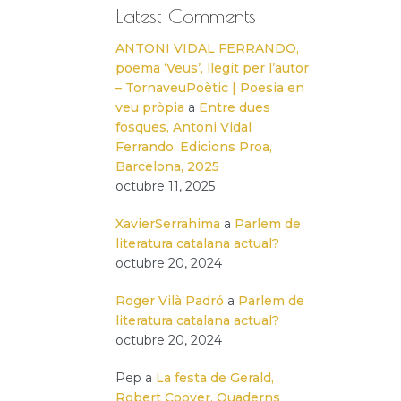
Latest Comments
ANTONI VIDAL FERRANDO,
poema ‘Veus’, llegit per l’autor
– TornaveuPoètic | Poesia en
veu pròpia
a
Entre dues
fosques, Antoni Vidal
Ferrando, Edicions Proa,
Barcelona, 2025
octubre 11, 2025
XavierSerrahima
a
Parlem de
literatura catalana actual?
octubre 20, 2024
Roger Vilà Padró
a
Parlem de
literatura catalana actual?
octubre 20, 2024
Pep
a
La festa de Gerald,
Robert Coover, Quaderns