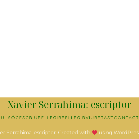
Xavier Serrahima: escriptor
UI SÓC
ESCRIURE
LLEGIR
RELLEGIR
VIURE
TAST
CONTACT
er Serrahima: escriptor. Created with
using WordPres