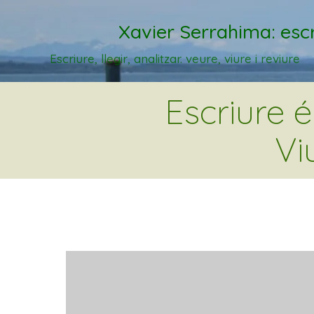
Xavier Serrahima: escr
Escriure, llegir, analitzar. veure, viure i reviure
Escriure 
Vi