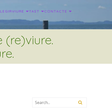
LLEGIR
VIURE
TAST
CONTACTE
(re)viure.
re.