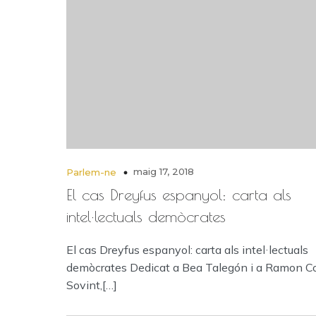
maig 17, 2018
Parlem-ne
El cas Dreyfus espanyol: carta als
intel·lectuals demòcrates
El cas Dreyfus espanyol: carta als intel·lectuals
demòcrates Dedicat a Bea Talegón i a Ramon Co
Sovint,[…]