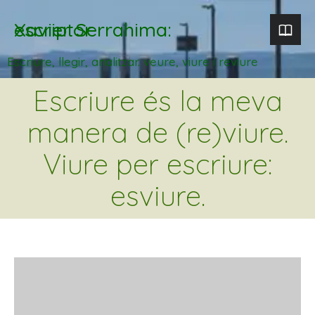
Xavier Serrahima: escriptor
Escriure, llegir, analitzar. veure, viure i reviure
Escriure és la meva
manera de (re)viure.
Viure per escriure:
esviure.