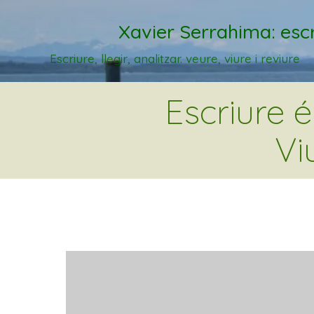
Xavier Serrahima: escr
Escriure, llegir, analitzar. veure, viure i reviure
Escriure 
Vi