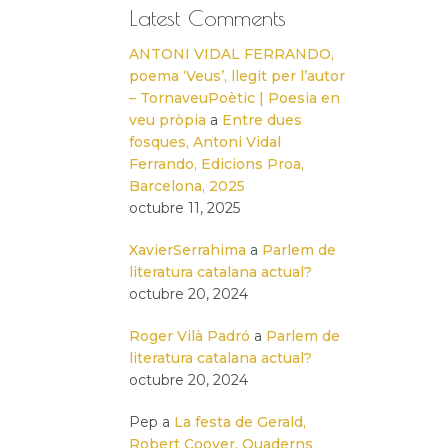
Latest Comments
ANTONI VIDAL FERRANDO,
poema ‘Veus’, llegit per l’autor
– TornaveuPoètic | Poesia en
veu pròpia
a
Entre dues
fosques, Antoni Vidal
Ferrando, Edicions Proa,
Barcelona, 2025
octubre 11, 2025
XavierSerrahima
a
Parlem de
literatura catalana actual?
octubre 20, 2024
Roger Vilà Padró
a
Parlem de
literatura catalana actual?
octubre 20, 2024
Pep
a
La festa de Gerald,
Robert Coover, Quaderns