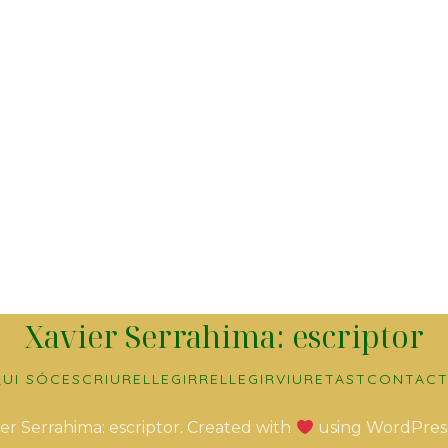
Xavier Serrahima: escriptor
UI SÓC
ESCRIURE
LLEGIR
RELLEGIR
VIURE
TAST
CONTACT
er Serrahima: escriptor. Created with
using WordPres