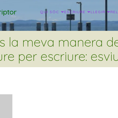
iptor
QUI SÓC
ESCRIURE
LLEGIR
RE
és la meva manera de 
ure per escriure: esviu