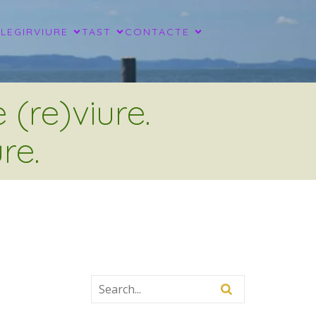
LLEGIR
VIURE
TAST
CONTACTE
(re)viure.
re.