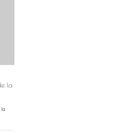
e la
 la