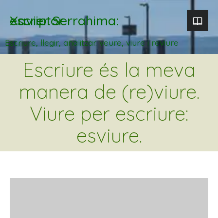
Xavier Serrahima: escriptor
Escriure, llegir, analitzar. veure, viure i reviure
Escriure és la meva
manera de (re)viure.
Viure per escriure:
esviure.