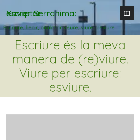
Xavier Serrahima: escriptor
Escriure, llegir, analitzar. veure, viure i reviure
Escriure és la meva
manera de (re)viure.
Viure per escriure:
esviure.