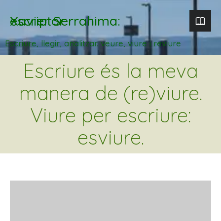
Xavier Serrahima: escriptor
Escriure, llegir, analitzar. veure, viure i reviure
Escriure és la meva
manera de (re)viure.
Viure per escriure:
esviure.