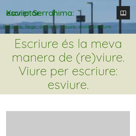
Xavier Serrahima: escriptor
Escriure, llegir, analitzar. veure, viure i reviure
Escriure és la meva
manera de (re)viure.
Viure per escriure:
esviure.