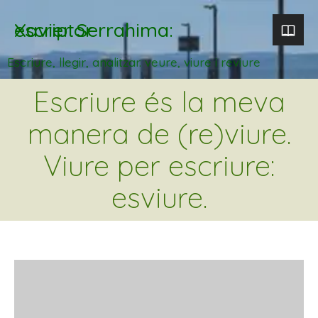
Xavier Serrahima: escriptor
Escriure, llegir, analitzar. veure, viure i reviure
Escriure és la meva
manera de (re)viure.
Viure per escriure:
esviure.