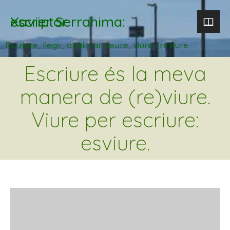
Xavier Serrahima: escriptor
Escriure, llegir, analitzar. veure, viure i reviure
Escriure és la meva
manera de (re)viure.
Viure per escriure:
esviure.