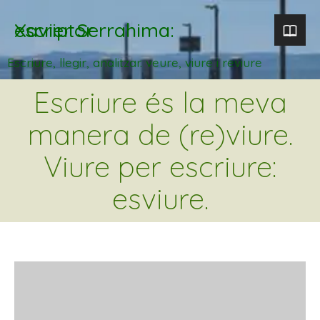
Xavier Serrahima: escriptor
Escriure, llegir, analitzar. veure, viure i reviure
Escriure és la meva
manera de (re)viure.
Viure per escriure:
esviure.