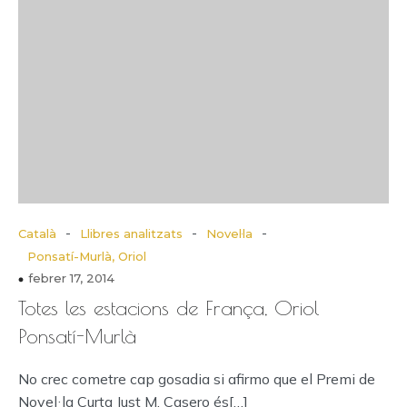
-
-
-
Català
Llibres analitzats
Novel·la
Ponsatí-Murlà, Oriol
febrer 17, 2014
Totes les estacions de França, Oriol
Ponsatí-Murlà
No crec cometre cap gosadia si afirmo que el Premi de
Novel·la Curta Just M. Casero és[…]