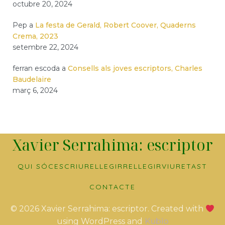
octubre 20, 2024
Pep
a
La festa de Gerald, Robert Coover, Quaderns
Crema, 2023
setembre 22, 2024
ferran escoda
a
Consells als joves escriptors, Charles
Baudelaire
març 6, 2024
Xavier Serrahima: escriptor
QUI SÓC
ESCRIURE
LLEGIR
RELLEGIR
VIURE
TAST
CONTACTE
© 2026 Xavier Serrahima: escriptor. Created with
using WordPress and
Kubio