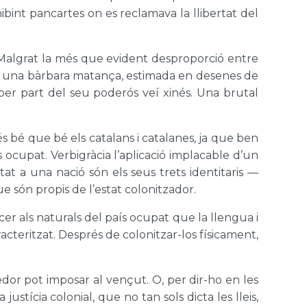
ibint pancartes on es reclamava la llibertat del
l. Malgrat la més que evident desproporció entre
usà una bàrbara matança, estimada en desenes de
ió per part del seu poderós veí xinés. Una brutal
s bé que bé els catalans i catalanes, ja que ben
ís ocupat. Verbigràcia l’aplicació implacable d’un
at a una nació són els seus trets identitaris —
e són propis de l’estat colonitzador.
ncer als naturals del país ocupat que la llengua i
acteritzat. Després de colonitzar-los físicament,
dor pot imposar al vençut. O, per dir-ho en les
justícia colonial, que no tan sols dicta les lleis,