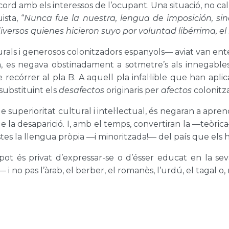
’acord amb els interessos de l’ocupant. Una situació, no ca
sta, “
Nunca fue la nuestra, lengua de imposición, si
iversos quienes hicieron suyo por voluntad libérrima, e
rals i generosos colonitzadors espanyols— aviat van ent
a, es negava obstinadament a sotmetre’s als innegables
recórrer al pla B. A aquell pla infal·lible que han aplicat
 substituint els
desafectos
originaris per
afectos
colonitz
le superioritat cultural i intel·lectual, és negaran a apr
it de la desaparició. I, amb el temps, convertiran la —teò
tes la llengua pròpia —i minoritzada!— del país que els h
pot és privat d’expressar-se o d’ésser educat en la se
i no pas l’àrab, el berber, el romanès, l’urdú, el tagal o, 