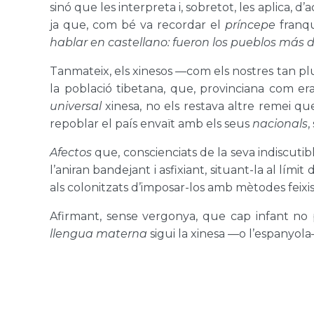
sinó que les interpreta i, sobretot, les aplica, d
ja que, com bé va recordar el
príncepe
franqui
hablar en castellano: fueron los pueblos más d
Tanmateix, els xinesos —com els nostres tan plu
la població tibetana, que, provinciana com er
universal
xinesa, no els restava altre remei que 
repoblar el país envaït amb els seus
nacionals
,
Afectos
que, conscienciats de la seva indiscutib
l’aniran bandejant i asfixiant, situant-la al lím
als colonitzats d’imposar-los amb mètodes feixis
Afirmant, sense vergonya, que cap infant no 
llengua materna
sigui la xinesa —o l’espanyola— 