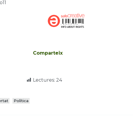
o11
Comparteix
Lectures:
24
ertat
Política