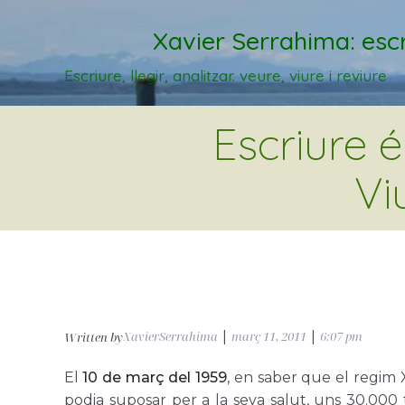
Xavier Serrahima: escr
Escriure, llegir, analitzar. veure, viure i reviure
Escriure 
Vi
XavierSerrahima
|
març 11, 2011
|
6:07 pm
Written by
El
10 de març del 1959
, en saber que el regim X
podia suposar per a la seva salut, uns 30.000