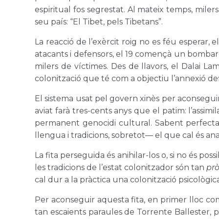
espiritual fos segrestat. Al mateix temps, mile
seu país: “El Tibet, pels Tibetans”.
La reacció de l’exèrcit roig no es féu esperar,
atacants i defensors, el 19 començà un bombard
milers de víctimes. Des de llavors, el Dalai Lam
colonització que té com a objectiu l’annexió defini
El sistema usat pel govern xinès per aconseguir
aviat farà tres-cents anys que el patim: l’assimi
permanent genocidi cultural. Sabent perfectame
llengua i tradicions, sobretot— el que cal és an
La fita perseguida és anihilar-los o, si no és po
les tradicions de l’estat colonitzador són tan
prò
cal dur a la pràctica una colonització psicològica
Per aconseguir aquesta fita, en primer lloc co
tan escaients paraules de Torrente Ballester, p