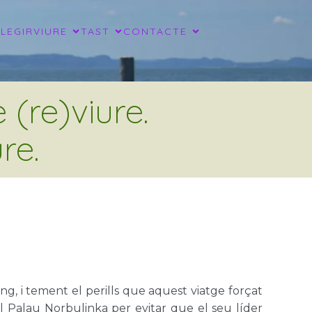
LLEGIR
VIURE
TAST
CONTACTE
(re)viure.
re.
ing, i tement el perills que aquest viatge forçat
l Palau Norbulinka per evitar que el seu líder