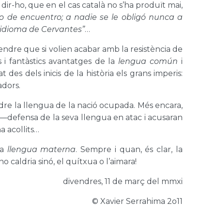
l dir-ho, que en el cas català no s’ha produït mai,
no de encuentro; a nadie se le obligó nunca a
l idioma de Cervantes”
…
endre que si volien acabar amb la resistència de
 i fantàstics avantatges de la
lengua común
i
 des dels inicis de la història els grans imperis:
adors.
endre la llengua de la nació ocupada. Més encara,
rica—defensa de la seva llengua en atac i acusaran
a acollits…
va
llengua materna
. Sempre i quan, és clar, la
no caldria sinó, el quítxua o l’aimara!
divendres, 11 de març del mmxi
© Xavier Serrahima 2o11