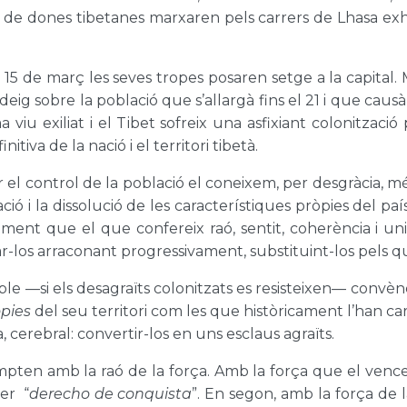
rs de dones tibetanes marxaren pels carrers de Lhasa exh
 el 15 de març les seves tropes posaren setge a la capita
eig sobre la població que s’allargà fins el 21 i que ca
a viu exiliat i el Tibet sofreix una asfixiant colonitzac
tiva de la nació i el territori tibetà.
 el control de la població el coneixem, per desgràcia, mé
lació i la dissolució de les característiques pròpies del pa
nt que el que confereix raó, sentit, coherència i unit
ar-los arraconant progressivament, substituint-los pels qu
ssible —si els desagraïts colonitzats es resisteixen— convè
pies
del seu territori com les que històricament l’han car
, cerebral: convertir-los en uns esclaus agraïts.
mpten amb la raó de la força. Amb la força que el vence
er “
derecho de conquista
”. En segon, amb la força de la 