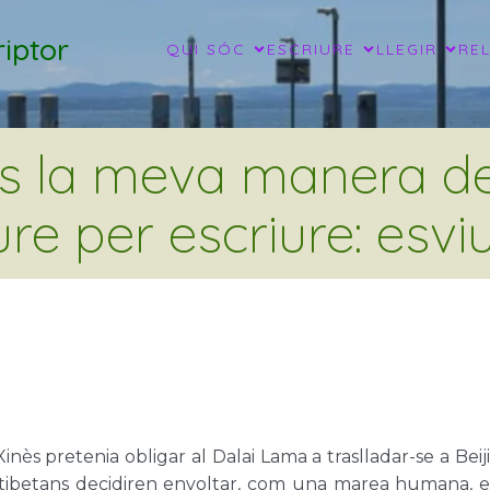
iptor
QUI SÓC
ESCRIURE
LLEGIR
RE
és la meva manera de 
ure per escriure: esviu
inès pretenia obligar al Dalai Lama a traslladar-se a Beij
 tibetans decidiren envoltar, com una marea humana, e