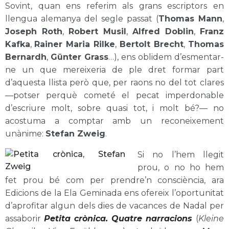
Sovint, quan ens referim als grans escriptors en
llengua alemanya del segle passat (
Thomas Mann
,
Joseph Roth
,
Robert Musil
,
Alfred Doblin
,
Franz
Kafka
,
Rainer Maria Rilke
,
Bertolt Brecht
,
Thomas
Bernardh
,
Günter Grass
…), ens oblidem d’esmentar-
ne un que mereixeria de ple dret formar part
d’aquesta llista però que, per raons no del tot clares
—potser perquè cometé el pecat imperdonable
d’escriure molt, sobre quasi tot, i molt bé?— no
acostuma a comptar amb un reconeixement
unànime:
Stefan Zweig
.
Si no l’hem llegit
prou, o no ho hem
fet prou bé com per prendre’n consciència, ara
Edicions de la Ela Geminada ens ofereix l’oportunitat
d’aprofitar algun dels dies de vacances de Nadal per
assaborir
Petita crònica. Quatre narracions
(
Kleine