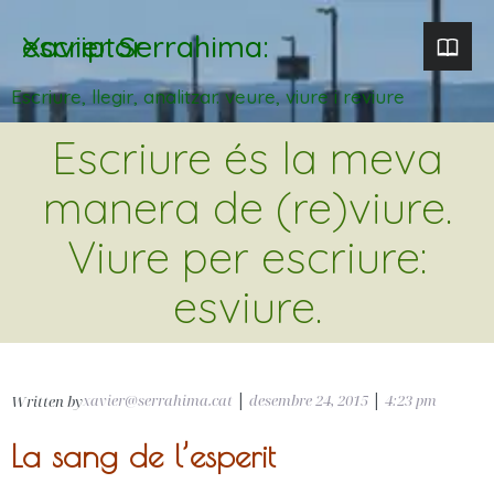
Xavier Serrahima: escriptor
Escriure, llegir, analitzar. veure, viure i reviure
Escriure és la meva
manera de (re)viure.
Viure per escriure:
esviure.
xavier@serrahima.cat
|
desembre 24, 2015
|
4:23 pm
Written by
La sang de l’esperit