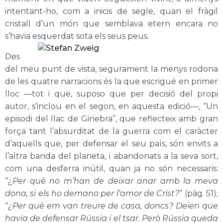
intentant-ho, com a inicis de segle, quan el fràgil
cristall d’un món que semblava etern encara no
s’havia esquerdat sota els seus peus.
Des
del meu punt de vista, segurament la menys rodona
de les quatre narracions és la que escrigué en primer
lloc —tot i que, suposo que per decisió del propi
autor, s’inclou en el segon, en aquesta edició—, “Un
episodi del llac de Ginebra”, que reflecteix amb gran
força tant l’absurditat de la guerra com el caràcter
d’aquells que, per defensar el seu país, són envits a
l’altra banda del planeta, i abandonats a la seva sort,
com una desferra inútil, quan ja no són necessaris:
“
¿Per què no m’han de deixar anar amb la meva
dona, si els ho demano per l’amor de Crist?
” (pàg. 51);
“
¿Per què em van treure de casa, doncs? Deien que
havia de defensar Rússia i el tsar. Però Rússia queda