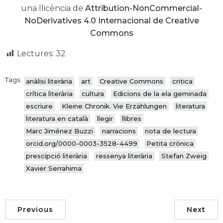
una llicència de
Attribution-NonCommercial-
NoDerivatives 4.0 Internacional de Creative
Commons
Lectures:
32
Tags:
anàlisi literària
art
Creative Commons
critica
crítica literària
cultura
Edicions de la ela geminada
escriure
Kleine Chronik. Vie Erzählungen
literatura
literatura en català
llegir
llibres
Marc Jiménez Buzzi
narracions
nota de lectura
orcid.org/0000-0003-3528-4499
Petita crònica
prescipció literària
ressenya literària
Stefan Zweig
Xavier Serrahima
Previous
Next