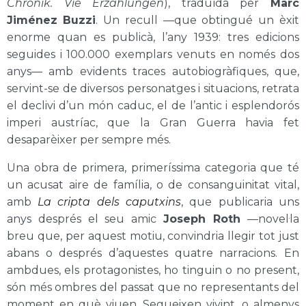
Chronik. Vie Erzählungen
), traduïda per
Marc
Jiménez Buzzi
. Un recull —que obtingué un èxit
enorme quan es publicà, l’any 1939: tres edicions
seguides i 100.000 exemplars venuts en només dos
anys— amb evidents traces autobiogràfiques, que,
servint-se de diversos personatges i situacions, retrata
el declivi d’un món caduc, el de l’antic i esplendorós
imperi austríac, que la Gran Guerra havia fet
desaparèixer per sempre més.
Una obra de primera, primeríssima categoria que té
un acusat aire de família, o de consanguinitat vital,
amb
La cripta dels caputxins
, que publicaria uns
anys després el seu amic
Joseph Roth
—novel·la
breu que, per aquest motiu, convindria llegir tot just
abans o després d’aquestes quatre narracions. En
ambdues, els protagonistes, ho tinguin o no present,
són més ombres del passat que no representants del
moment en què viuen. Segueixen vivint, o almenys