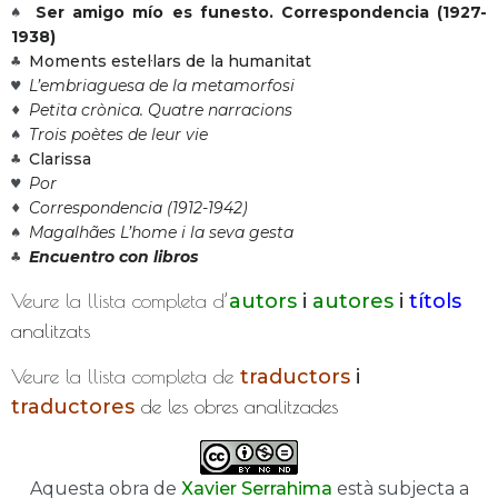
Ser amigo mío es funesto. Correspondencia (1927-
♠
1938)
Moments estel·lars de la humanitat
♣
L’embriaguesa de la metamorfosi
♥
Petita crònica. Quatre narracions
♦
Trois poètes de leur vie
♠
Clarissa
♣
Por
♥
Correspondencia (1912-1942)
♦
Magalhães L’home i la seva gesta
♠
Encuentro con libros
♣
Veure la llista completa d’
autors
i
autores
i
títols
analitzats
Veure la llista completa de
traductors
i
traductores
de les obres analitzades
Aquesta obra de
Xavier Serrahima
està subjecta a