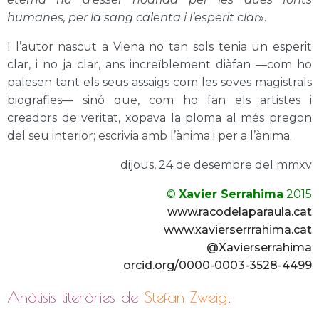
humanes, per la sang calenta i l’esperit clar
».
I l’autor nascut a Viena no tan sols tenia un esperit
clar, i no ja clar, ans increïblement diàfan —com ho
palesen tant els seus assaigs com les seves magistrals
biografies— sinó que, com ho fan els artistes i
creadors de veritat, xopava la ploma al més pregon
del seu interior; escrivia amb l’ànima i per a l’ànima.
dijous, 24 de desembre del mmxv
©
Xavier Serrahima
2015
www.racodelaparaula.cat
www.xavierserrrahima.cat
@Xavierserrahima
orcid.org/0000-0003-3528-4499
Anàlisis literàries de
Stefan Zweig
: