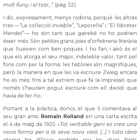
molt lluny, i el tsar…
” (pàg. 52).
I dic, expressament, menys rodona, perquè les altres
tres —“La col·lecció invisible”, “Leporella” i “El llibreter
Mendel”— ho són tant que gairebé no ho podrien
ésser més. Són petites grans joies d’orfebreria literària
que llueixen com ben poques. I ho fan, i això és el
que els atorga el seu major, indeleble valor, tant pel
fons com per la forma: les històries són magnífiques,
però la manera en que les va escriure Zweig encara
ho és més; fins a tal extrem que fa la impressió que
només s’haurien pogut escriure com ell decidí que
havia de fer-ho.
Portant a la pràctica, doncs, el que li comentava al
seu gran amic
Romain Rolland
en una carta escrita
el 4 de maig de 1925: «
Tot veritable geni es crea una
nova forma per a la seva nova visió. […] I tota obra
eterna ha d’ésser nodrida per les dues fonts