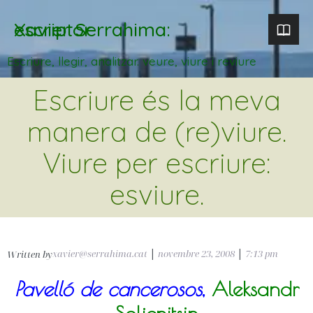
Xavier Serrahima: escriptor
Escriure, llegir, analitzar. veure, viure i reviure
Escriure és la meva
manera de (re)viure.
Viure per escriure:
esviure.
xavier@serrahima.cat
|
novembre 23, 2008
|
7:13 pm
Written by
Pavelló de cancerosos
,
Aleksandr