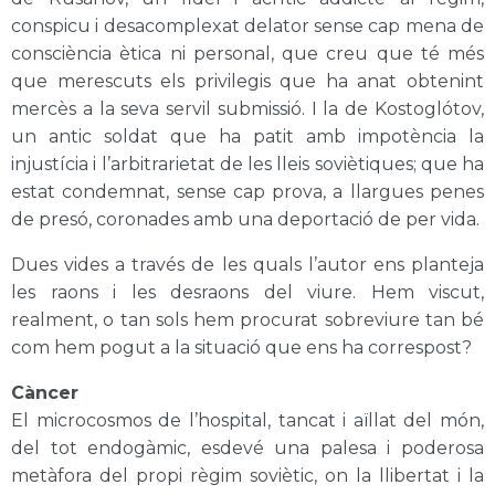
conspicu i desacomplexat delator sense cap mena de
consciència ètica ni personal, que creu que té més
que merescuts els privilegis que ha anat obtenint
mercès a la seva servil submissió. I la de Kostoglótov,
un antic soldat que ha patit amb impotència la
injustícia i l’arbitrarietat de les lleis soviètiques; que ha
estat condemnat, sense cap prova, a llargues penes
de presó, coronades amb una deportació de per vida.
Dues vides a través de les quals l’autor ens planteja
les raons i les desraons del viure. Hem viscut,
realment, o tan sols hem procurat sobreviure tan bé
com hem pogut a la situació que ens ha correspost?
Càncer
El microcosmos de l’hospital, tancat i aïllat del món,
del tot endogàmic, esdevé una palesa i poderosa
metàfora del propi règim soviètic, on la llibertat i la