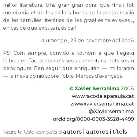
millor literatura. Una gran gran obra, que fins i tot
mereixeria el de les millors hores de la programació
de les tertúlies literàries de les graelles televisives…,
en cas de que existissin, és car!
diumenge , 23 de novembre del 2oo8
PS: Com sempre, convido a tothom a que llegeixi
l’obra i en faci arribar els seus comentaris. Tots seran
benvinguts. Ben segur que enriquiran —i milloraran
— la meva opinió sobre l’obra. Mercès d’avançada.
©
Xavier Serrahima
2008
www.racodelaparaula.cat
www.xavierserrrahima.cat
@Xavierserrahima
orcid.org/0000-0003-3528-4499
Veure la llista completa d’
autors i autores i títols