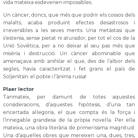
vida mateixa esdevenen impossibles.
Un càncer, doncs, que més que podrir els cossos dels
malalts, acaba produint efectes desastrosos i
irreversibles a les seves ments. Una metàstasi que
s’estenia, sense pietat ni aturador, per tot el cos de la
Unió Soviètica, per a no deixar al seu pas més que
misèria i destrucció. Un càncer abominable que
amenaçava amb anihilar el que, des de l’albor dels
segles, havia caracteritzat i fet grans el país de
Soljenitsin: el poble i l’ànima russa!
Plaer lector
Tanmateix, per damunt de totes aquestes
consideracions, d’aquestes hipòtesis, d’una tan
encertada al·legoria, el que compta és la força i
l’innegable grandesa de la pròpia novel·la. Per ella
mateixa, una obra literària de primeríssima magnitud.
Una d’aquelles obres que mereixen una, dues, tres,