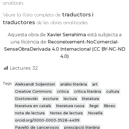
analitzats
Veure la llista completa de
traductors i
traductores
de les obres analitzades
Aquesta obra de
Xavier Serrahima
està subjecta a
una llicència de
Reconeixement-NoComercial-
SenseObraDerivada 4.0 Internacional (CC BY-NC-ND
4.0)
Lectures:
32
Tags:
Aleksandr Soljenitsin
anàlisi literària
art
Creative Commons
critica
crítica literària
cultura
Dostoievski
escriure
lectura
literatura
literatura en català
literatura russa
llegir
llibres
nota de lectura
Notes de lectura
Novel·la
orcid.org/0000-0003-3528-4499
Pavelló de cancerosos
prescipció literària