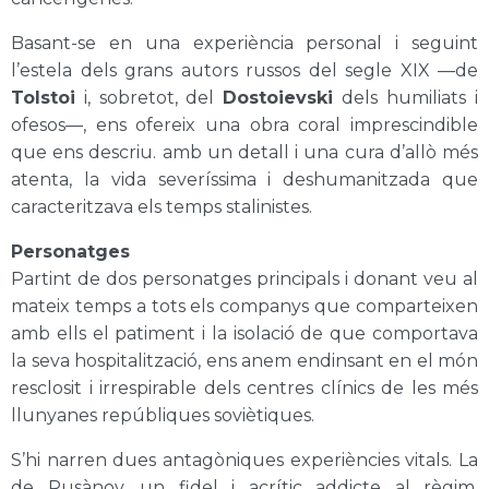
Basant-se en una experiència personal i seguint
l’estela dels grans autors russos del segle XIX —de
Tolstoi
i, sobretot, del
Dostoievski
dels humiliats i
ofesos—, ens ofereix una obra coral imprescindible
que ens descriu. amb un detall i una cura d’allò més
atenta, la vida severíssima i deshumanitzada que
caracteritzava els temps stalinistes.
Personatges
Partint de dos personatges principals i donant veu al
mateix temps a tots els companys que comparteixen
amb ells el patiment i la isolació de que comportava
la seva hospitalització, ens anem endinsant en el món
resclosit i irrespirable dels centres clínics de les més
llunyanes repúbliques soviètiques.
S’hi narren dues antagòniques experiències vitals. La
de Rusànov, un fidel i acrític addicte al règim,