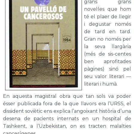
grans grans
novel·les que hom
té el plaer de llegir
i degustar només
de tard en tard.
Gran no només per
la seva llargària
(més de sis-centes
ben aprofitades
pàgines) sinó pel
seu valor literari —
literari i humà.
En aquesta magistral obra que tan sols va poder
ésser publicada fora de la que llavors era l’URSS, el
dissident soviètic ens explica l’angoixant història d’una
desena de pacients internats en un hospital de
Tashkent, a l’Uzbekistan, on es tracten malalties
cancerígenes.