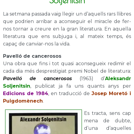
Soljenitsin
La setmana passada vaig llegir un d’aquells rars llibres
que podrien arribar a aconseguir el miracle de fer-
nos tornar a creure en la gran literatura. En aquella
literatura que ens subjuga i, al mateix temps, és
capaç de canviar-nos la vida.
Pavelló de cancerosos
Una obra que fins i tot quasi aconsegueix redimir el
cada dia més desprestigiat premi Nobel de literatura:
Pavelló de cancerosos
(1963) d’
Aleksandr
Soljenitsin
, publicat ja fa uns quants anys per
Edicions de 1984
, en traducció de
Josep Moretó i
Puigdomènech
.
Es tracta, sens cap
mena de dubte,
d’una d’aquelles