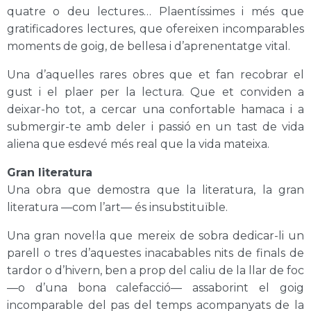
quatre o deu lectures… Plaentíssimes i més que
gratificadores lectures, que ofereixen incomparables
moments de goig, de bellesa i d’aprenentatge vital.
Una d’aquelles rares obres que et fan recobrar el
gust i el plaer per la lectura. Que et conviden a
deixar-ho tot, a cercar una confortable hamaca i a
submergir-te amb deler i passió en un tast de vida
aliena que esdevé més real que la vida mateixa.
Gran literatura
Una obra que demostra que la literatura, la gran
literatura —com l’art— és insubstituïble.
Una gran novel·la que mereix de sobra dedicar-li un
parell o tres d’aquestes inacabables nits de finals de
tardor o d’hivern, ben a prop del caliu de la llar de foc
—o d’una bona calefacció— assaborint el goig
incomparable del pas del temps acompanyats de la