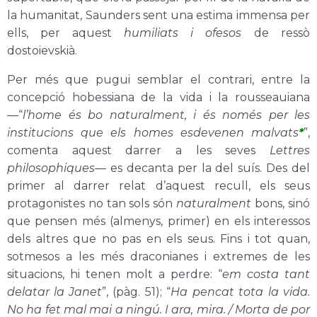
la humanitat, Saunders sent una estima immensa per
ells, per aquest
humiliats i ofesos
de ressò
dostoievskià.
Per més que pugui semblar el contrari, entre la
concepció hobessiana de la vida i la rousseauiana
—“
l’home és bo naturalment, i és només per les
institucions que els homes esdevenen malvats
*
”,
comenta aquest darrer a les seves
Lettres
philosophiques
— es decanta per la del suís. Des del
primer al darrer relat d’aquest recull, els seus
protagonistes no tan sols són
naturalment
bons, sinó
que pensen més (almenys, primer) en els interessos
dels altres que no pas en els seus. Fins i tot quan,
sotmesos a les més draconianes i extremes de les
situacions, hi tenen molt a perdre: “
em costa tant
delatar la Janet
”, (pàg. 51); “
Ha pencat tota la vida.
No ha fet mal mai a ningú. I ara, mira. / Morta de por