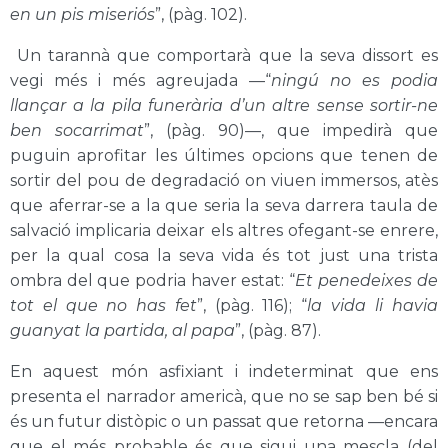
en un pis miseriós
”, (pàg. 102).
Un tarannà que comportarà que la seva dissort es
vegi més i més agreujada —“
ningú no es podia
llançar a la pila funerària d’un altre sense sortir-ne
ben socarrimat
”, (pàg. 90)—, que impedirà que
puguin aprofitar les últimes opcions que tenen de
sortir del pou de degradació on viuen immersos, atès
que aferrar-se a la que seria la seva darrera taula de
salvació implicaria deixar els altres ofegant-se enrere,
per la qual cosa la seva vida és tot just una trista
ombra del que podria haver estat: “
Et penedeixes de
tot el que no has fet
”, (pàg. 116); “
la vida li havia
guanyat la partida, al papa
”, (pàg. 87).
En aquest món asfixiant i indeterminat que ens
presenta el narrador americà, que no se sap ben bé si
és un futur distòpic o un passat que retorna —encara
que el més probable és que sigui una mescla (del