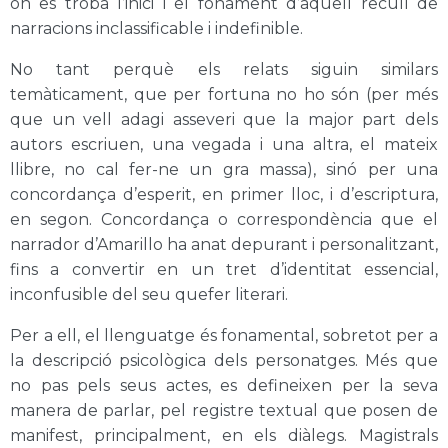
on es troba l’inici i el fonament d’aquell recull de
narracions inclassificable i indefinible.
No tant perquè els relats siguin similars
temàticament, que per fortuna no ho són (per més
que un vell adagi asseveri que la major part dels
autors escriuen, una vegada i una altra, el mateix
llibre, no cal fer-ne un gra massa), sinó per una
concordança d’esperit, en primer lloc, i d’escriptura,
en segon. Concordança o correspondència que el
narrador d’Amarillo ha anat depurant i personalitzant,
fins a convertir en un tret d’identitat essencial,
inconfusible del seu quefer literari.
Per a ell, el llenguatge és fonamental, sobretot per a
la descripció psicològica dels personatges. Més que
no pas pels seus actes, es defineixen per la seva
manera de parlar, pel registre textual que posen de
manifest, principalment, en els diàlegs. Magistrals