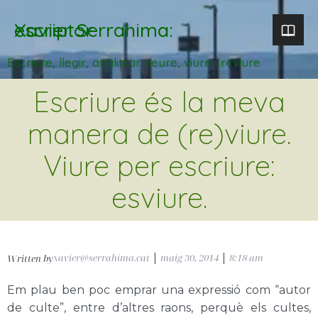
Xavier Serrahima: escriptor
Escriure, llegir, analitzar. veure, viure i reviure
Escriure és la meva
manera de (re)viure.
Viure per escriure:
esviure.
xavier@serrahima.cat
|
maig 30, 2014
|
8:18 am
Written by
Em plau ben poc emprar una expressió com “autor
de culte”, entre d’altres raons, perquè els cultes,