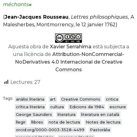
méchants
«
(
Jean-Jacques Rousseau
,
Lettres philosophiques
, A
Malesherbes, Montmorrency, le 12 janvier 1762)
Aquesta obra de
Xavier Serrahima
està subjecta a
una llicència de
Attribution-NonCommercial-
NoDerivatives 4.0 Internacional de Creative
Commons
Lectures:
27
Tags:
anàlisi literària
art
Creative Commons
critica
crítica literària
cultura
Edicions de 1984
escriure
George Saunders
literatura
literatura en català
llegir
llibres
nota de lectura
Notes de lectura
orcid.org/0000-0003-3528-4499
Pastoràlia