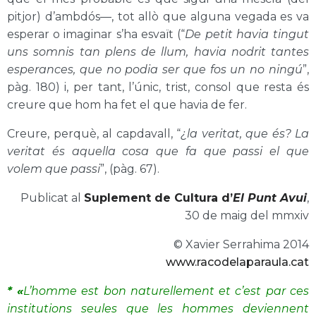
pitjor) d’ambdós—, tot allò que alguna vegada es va
esperar o imaginar s’ha esvaït (“
De petit havia tingut
uns somnis tan plens de llum, havia nodrit tantes
esperances, que no podia ser que fos un no ningú
”,
pàg. 180) i, per tant, l’únic, trist, consol que resta és
creure que hom ha fet el que havia de fer.
Creure, perquè, al capdavall, “
¿la veritat, que és? La
veritat és aquella cosa que fa que passi el que
volem que passi
”, (pàg. 67).
Publicat al
Suplement de Cultura d’
El Punt Avui
,
30 de maig del mmxiv
© Xavier Serrahima 2014
www.racodelaparaula.cat
* «
L’homme est bon naturellement et c’est par ces
institutions seules que les hommes deviennent