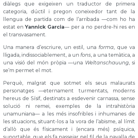
diàlegs que exigeixen un traductor de primera
categoria, dúctil i pregon coneixedor tant de la
llengua de partida com de l’arribada —com ho ha
estat en
Yannick Garcia
— per a no perdre-hi res en
el transvasament.
Una manera d’escriure, un estil, una
forma
, que va
lligada, indissociablement, a un
fons
, a una temàtica, a
una visió del món pròpia —una
Weltanschauung
, si
se’m permet el mot.
Perquè, malgrat que sotmet els seus malaurats
personatges —eternament turmentats, moderns
hereus de Sísif, destinats a esdevenir carnassa, sense
solució ni remei, exemples de la intrahistòria
unamuniana— a les més insofribles i inhumanes de
les situacions, situant-los a la vora de l’abisme, al límit
d’allò que és físicament i (encara més) psíquica,
suportable, que els fa passejar pel fil de la navalla de