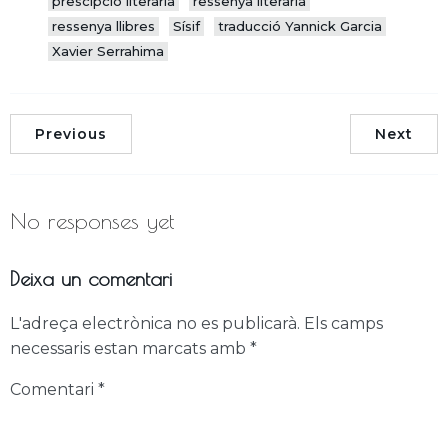
prescipció literària
ressenya literària
ressenya llibres
Sísif
traducció Yannick Garcia
Xavier Serrahima
Previous
Next
No responses yet
Deixa un comentari
L'adreça electrònica no es publicarà.
Els camps
necessaris estan marcats amb
*
Comentari
*