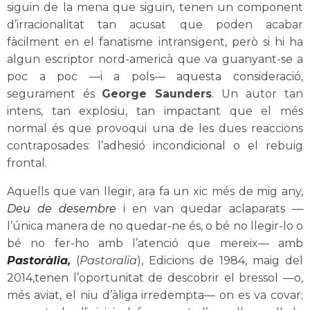
siguin de la mena que siguin, tenen un component
d’irracionalitat tan acusat que poden acabar
fàcilment en el fanatisme intransigent, però si hi ha
algun escriptor nord-americà que va guanyant-se a
poc a poc —i a pols— aquesta consideració,
segurament és
George Saunders
. Un autor tan
intens, tan explosiu, tan impactant que el més
normal és que provoqui una de les dues reaccions
contraposades: l’adhesió incondicional o el rebuig
frontal.
Aquells que van llegir, ara fa un xic més de mig any,
Deu de desembre
i en van quedar aclaparats —
l’única manera de no quedar-ne és, o bé no llegir-lo o
bé no fer-ho amb l’atenció que mereix— amb
Pastoràlia
,
(
Pastoralia
), Edicions de 1984, maig del
2014,tenen l’oportunitat de descobrir el bressol —o,
més aviat, el niu d’àliga irredempta— on es va covar;