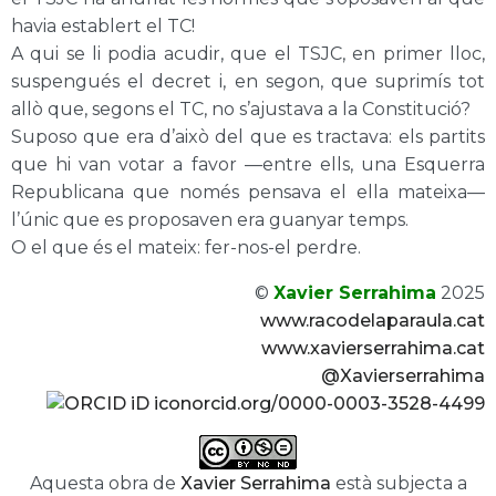
havia establert el TC!
A qui se li podia acudir, que el TSJC, en primer lloc,
suspengués el decret i, en segon, que suprimís tot
allò que, segons el TC, no s’ajustava a la Constitució?
Suposo que era d’això del que es tractava: els partits
que hi van votar a favor —entre ells, una Esquerra
Republicana que només pensava el ella mateixa—
l’únic que es proposaven era guanyar temps.
O el que és el mateix: fer-nos-el perdre.
©
Xavier Serrahima
2025
www.racodelaparaula.cat
www.xavierserrahima.cat
@Xavierserrahima
orcid.org/0000-0003-3528-4499
Aquesta obra de
Xavier Serrahima
està subjecta a