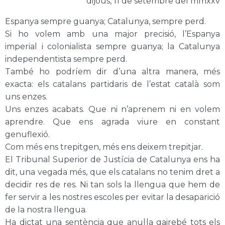
dijous, 11 de setembre del mmxxv
Espanya sempre guanya; Catalunya, sempre perd.
Si ho volem amb una major precisió, l’Espanya
imperial i colonialista sempre guanya; la Catalunya
independentista sempre perd.
També ho podríem dir d’una altra manera, més
exacta: els catalans partidaris de l’estat català som
uns enzes.
Uns enzes acabats. Que ni n’aprenem ni en volem
aprendre. Que ens agrada viure en constant
genuflexió.
Com més ens trepitgen, més ens deixem trepitjar.
El Tribunal Superior de Justícia de Catalunya ens ha
dit, una vegada més, que els catalans no tenim dret a
decidir res de res. Ni tan sols la llengua que hem de
fer servir a les nostres escoles per evitar la desaparició
de la nostra llengua.
Ha dictat una sentència que anul·la gairebé tots els