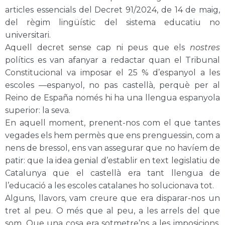
articles essencials del Decret 91/2024, de 14 de maig,
del règim lingüístic del sistema educatiu no
universitari.
Aquell decret sense cap ni peus que els
nostres
polítics es van afanyar a redactar quan el Tribunal
Constitucional va imposar el 25 % d’espanyol a les
escoles —espanyol, no pas castellà, perquè per al
Reino de España només hi ha una llengua espanyola
superior: la seva.
En aquell moment, prenent-nos com el que tantes
vegades els hem permès que ens prenguessin, com a
nens de bressol, ens van assegurar que no havíem de
patir: que la idea genial d’establir en text legislatiu de
Catalunya que el castellà era tant llengua de
l’educació a les escoles catalanes ho solucionava tot.
Alguns, llavors, vam creure que era disparar-nos un
tret al peu. O més que al peu, a les arrels del que
som. Que una cosa era sotmetre’ns a les imposicions,