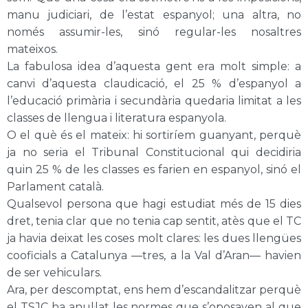
manu judiciari, de l’estat espanyol; una altra, no
només assumir-les, sinó regular-les nosaltres
mateixos.
La fabulosa idea d’aquesta gent era molt simple: a
canvi d’aquesta claudicació, el 25 % d’espanyol a
l’educació primària i secundària quedaria limitat a les
classes de llengua i literatura espanyola.
O el què és el mateix: hi sortiríem guanyant, perquè
ja no seria el Tribunal Constitucional qui decidiria
quin 25 % de les classes es farien en espanyol, sinó el
Parlament català.
Qualsevol persona que hagi estudiat més de 15 dies
dret, tenia clar que no tenia cap sentit, atès que el TC
ja havia deixat les coses molt clares: les dues llengües
cooficials a Catalunya —tres, a la Val d’Aran— havien
de ser vehiculars.
Ara, per descomptat, ens hem d’escandalitzar perquè
el TSJC ha anul·lat les normes que s’oposaven al que