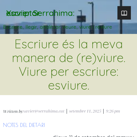
Xavier Serrahima: escriptor
Escriure, llegir, analitzar. veure, viure i reviure
Escriure és la meva
manera de (re)viure.
Viure per escriure:
esviure.
xavier@serrahima.cat
|
setembre 11, 2025
|
9:26 pm
Written by
NOTES DEL DIETARI