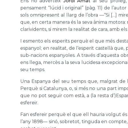
Ens ho adverteix
Jordi Amat
al seu pròleg
pensament “lúcid i original” (pàg. 11) de l’auto
sols omnipresent al llarg de l’obra —“Si […] mire
que, en certa manera és la seva ànima motora: no
clarividents, si mirem la realitat de cara, amb els 
I esmento els esperits perquè el que més dest
espanyol; en realitat, de l’esperit castellà que,
sub-nacions espanyoles. A través d’aquesta obr
ens llega, mercès a la seva lucidesa excepcional
seu temps.
Una Espanya del seu temps que, malgrat de l’a
Perquè si Catalunya, o, si més no una part imp
que no pot seguir com està, a (la resta d’)Espany
esfereir.
Fan esfereir perquè el que ell hauria volgut és
l’any 1898— sinó, sobretot, tinguda en compte, q