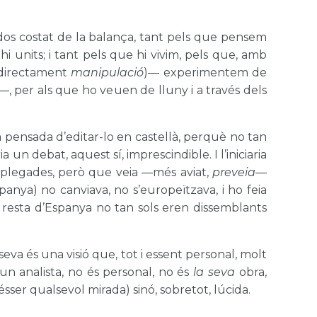
s dos costat de la balança, tant pels que pensem
 units; i tant pels que hi vivim, pels que, amb
directament
manipulació
)— experimentem de
—, per als que ho veuen de lluny i a través dels
 pensada d’editar-lo en castellà, perquè no tan
un debat, aquest sí, imprescindible. I l’iniciaria
 plegades, però que veia —més aviat,
preveia
—
spanya) no canviava, no s’europeïtzava, i ho feia
a resta d’Espanya no tan sols eren dissemblants
a és una visió que, tot i essent personal, molt
un analista, no és personal, no és
la seva
obra,
sser qualsevol mirada) sinó, sobretot, lúcida.