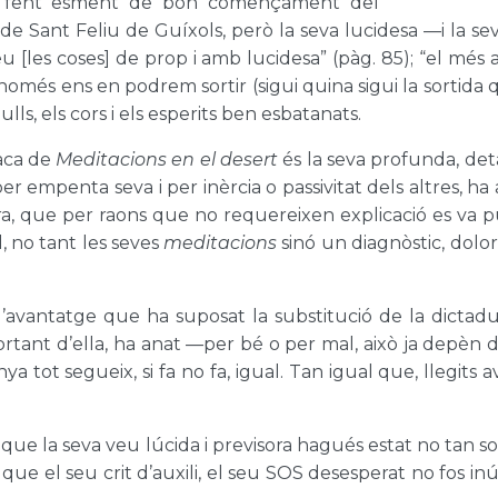
, fent esment de bon començament del
r de Sant Feliu de Guíxols, però la seva lucidesa —i la se
u [les coses] de prop i amb lucidesa” (pàg. 85); “el més as
més ens en podrem sortir (sigui quina sigui la sortida qu
ulls, els cors i els esperits ben esbatanats.
aca de
Meditacions en el desert
és la seva profunda, detal
 per empenta seva i per inèrcia o passivitat dels altres, ha
a, que per raons que no requereixen explicació es va pub
, no tant les seves
meditacions
sinó un diagnòstic, doloró
vantatge que ha suposat la substitució de la dictadur
ortant d’ella, ha anat —per bé o per mal, això ja depèn 
a tot segueix, si fa no fa, igual. Tan igual que, llegits 
 que la seva veu lúcida i previsora hagués estat no tan
ue el seu crit d’auxili, el seu SOS desesperat no fos inút