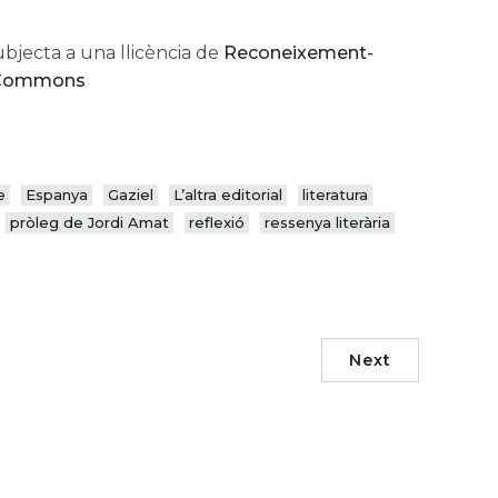
ubjecta a una llicència de
Reconeixement-
e Commons
e
Espanya
Gaziel
L’altra editorial
literatura
pròleg de Jordi Amat
reflexió
ressenya literària
Next