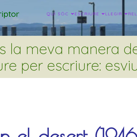
iptor
QUI SÓC
ESCRIURE
LLEGIR
RE
és la meva manera de 
ure per escriure: esviu
n el desert (1946