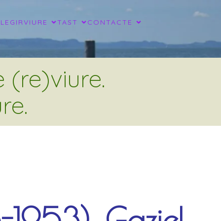
LLEGIR
VIURE
TAST
CONTACTE
(re)viure.
re.
-1953), Gaziel