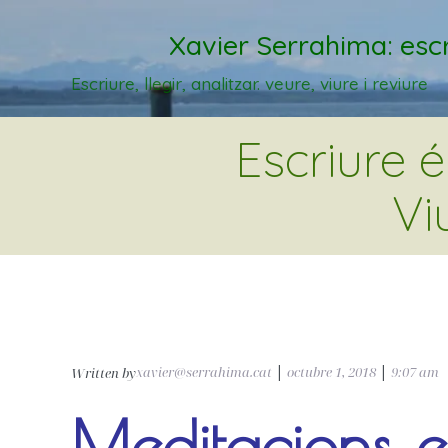
Xavier Serrahima: escr
Escriure, llegir, analitzar. veure, viure i reviure
Escriure 
Vi
xavier@serrahima.cat
|
octubre 1, 2018
|
9:07 am
Written by
Meditacions e