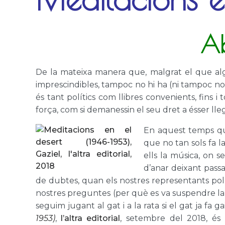
Ab
De la mateixa manera que, malgrat el que alg
imprescindibles, tampoc no hi ha (ni tampoc no 
és tant polítics com llibres convenients, fins i 
força, com si demanessin el seu dret a ésser llegi
En aquest temps que
que no tan sols fa l
ells la música, on
d’anar deixant pass
de dubtes, quan els nostres representants polít
nostres preguntes (per què es va suspendre la r
seguim jugant al gat i a la rata si el gat ja 
1953)
,
l’altra editorial
, setembre del 2018, és