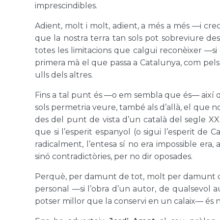
imprescindibles.
Adient, molt i molt, adient, a més a més —i cre
que la nostra terra tan sols pot sobreviure de
totes les limitacions que calgui reconèixer —si
primera mà el que passa a Catalunya, com pels 
ulls dels altres.
Fins a tal punt és —o em sembla que és— així q
sols permetria veure, també als d’allà, el que no
des del punt de vista d’un català del segle X
que si l’esperit espanyol (o sigui l’esperit de 
radicalment, l’entesa sí no era impossible era
sinó contradictòries, per no dir oposades.
Perquè, per damunt de tot, molt per damunt de 
personal —si l’obra d’un autor, de qualsevol a
potser millor que la conservi en un calaix— és n