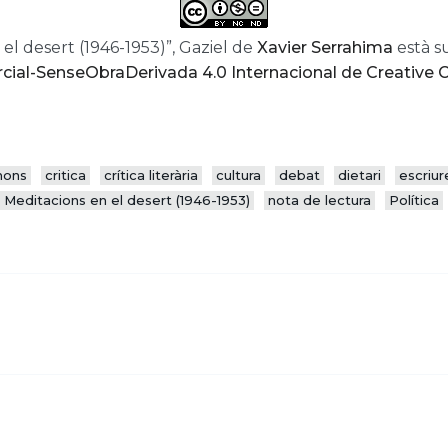
 el desert (1946-1953)”, Gaziel de
Xavier Serrahima
està s
ial-SenseObraDerivada 4.0 Internacional de Creativ
mons
critica
crítica literària
cultura
debat
dietari
escriur
Meditacions en el desert (1946-1953)
nota de lectura
Política