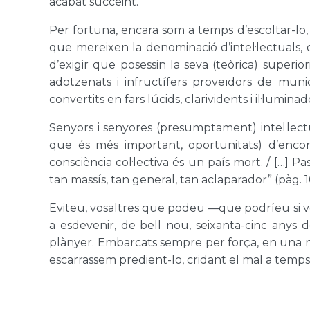
acabat succeint.
Per fortuna, encara som a temps d’escoltar-lo, 
que mereixen la denominació d’intel·lectuals, 
d’exigir que posessin la seva (teòrica) superio
adotzenats i infructífers proveïdors de muni
convertits en fars lúcids, clarividents i il·lumin
Senyors i senyores (presumptament) intel·lectua
que és més important, oportunitats) d’encontr
consciència col·lectiva és un país mort. / […] P
tan massís, tan general, tan aclaparador” (pàg. 1
Eviteu, vosaltres que podeu —que podríeu si vol
a esdevenir, de bell nou, seixanta-cinc anys
plànyer. Embarcats sempre per força, en una na
escarrassem predient-lo, cridant el mal a temps: