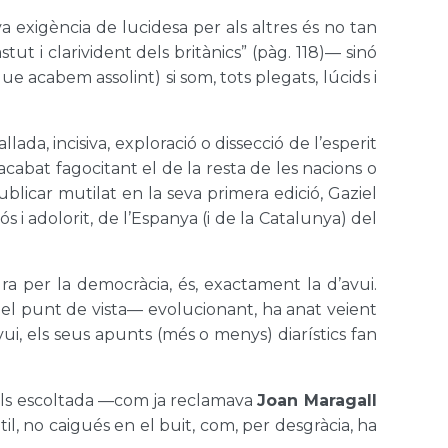
va exigència de lucidesa per als altres és no tan
tut i clarivident dels britànics” (pàg. 118)— sinó
e acabem assolint) si som, tots plegats, lúcids i
lada, incisiva, exploració o dissecció de l’esperit
 acabat fagocitant el de la resta de les nacions o
licar mutilat en la seva primera edició, Gaziel
s i adolorit, de l’Espanya (i de la Catalunya) del
a per la democràcia, és, exactament la d’avui.
del punt de vista— evolucionant, ha anat veient
avui, els seus apunts (més o menys) diarístics fan
 sols escoltada —com ja reclamava
Joan Maragall
il, no caigués en el buit, com, per desgràcia, ha