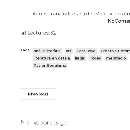
Aquesta anàlisi literària de “Meditacions en
NoComerc
Lectures:
32
Tags:
anàlisi literària
art
Catalunya
Creative Com
literatura en català
llegir
llibres
meditació
Xavier Serrahima
Previous
No responses yet