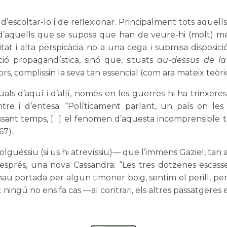
d’escoltar-lo i de reflexionar. Principalment tots aquel
d’aquells que se suposa que han de veure-hi (molt) més
ritat i alta perspicàcia no a una cega i submisa disposi
ció propagandística, sinó que, situats
au-dessus
de l
adors, complissin la seva tan essencial (com ara mateix teòr
ls d’aquí i d’allí, només en les guerres hi ha trinxeres, 
e i d’entesa: “Políticament parlant, un país on les m
assant temps, […] el fenomen d’aquesta incomprensible tra
67).
guéssiu (si us hi atrevíssiu)— que l’immens Gaziel, tan 
 després, una nova Cassandra: “Les tres dotzenes esca
u portada per algun timoner boig, sentim el perill, pe
 ningú no ens fa cas —al contrari, els altres passatgeres