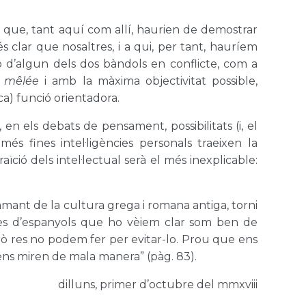
ls que, tant aquí com allí, haurien de demostrar
 clar que nosaltres, i a qui, per tant, hauríem
ció d’algun dels dos bàndols en conflicte, com a
a mêlée
i amb la màxima objectivitat possible,
ica) funció orientadora.
en els debats de pensament, possibilitats (i, el
és fines intel·ligències personals traeixen la
ïció dels intel·lectual serà el més inexplicable:
amant de la cultura grega i romana antiga, torni
sses d’espanyols que ho vèiem clar som ben de
rò res no podem fer per evitar-lo. Prou que ens
 ens miren de mala manera” (pàg. 83).
dilluns, primer d’octubre del mmxviii