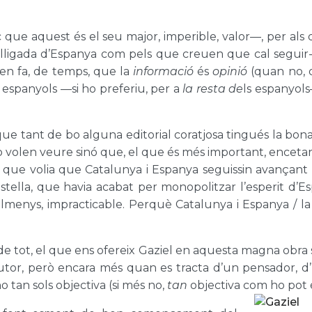
c que aquest és el seu major, imperible, valor—, per al
slligada d’Espanya com pels que creuen que cal seguir-hi
 en fa, de temps, que la
informació
és
opinió
(quan no, 
espanyols —si ho preferiu, per a
la resta de
ls espanyols
ue tant de bo alguna editorial coratjosa tingués la bona
 volen veure sinó que, el que és més important, encetaria 
X que volia que Catalunya i Espanya seguissin avançant
Castella, que havia acabat per monopolitzar l’esperit d’E
, almenys, impracticable. Perquè Catalunya i Espanya / l
tot, el que ens ofereix Gaziel en aquesta magna obra sev
utor, però encara més quan es tracta d’un pensador, d’
o tan sols objectiva (si més no,
tan
objectiva com ho pot é