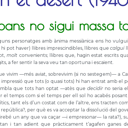
ans no sigui massa t
uns personatges amb ànima messiànica ens ho vulguin fe
hi pot haver) llibres imprescindibles, llibres que
calgui
l
tot,
molt
convenients; llibres que, hagin estat escrits qu
ts, a fer sentir la seva veu tan oportuna i escaient.
 vivim —més aviat, sobrevivim (si no sestegem)— a Ca
a impressió que tots (o quasi tots) hi han entrat amb el 
 sembla que tots han optat —atès que
decidir
no seria e
ar el temps com si el temps per ell sol ho acabés posan
ics, tant els d’un costat com de l’altre, ens tracten com
epública?, per què es va acceptar la dissolució del gov
fa gairebé un any que va caçar —i empresonar— la rata?),
 tan i tan adient que pràcticament t’agafen ganes d