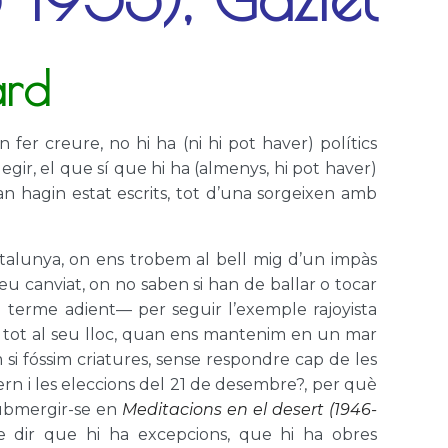
ard
r creure, no hi ha (ni hi pot haver) polítics
legir, el que sí que hi ha (almenys, hi pot haver)
an hagin estat escrits, tot d’una sorgeixen amb
talunya, on ens trobem al bell mig d’un impàs
peu canviat, on no saben si han de ballar o tocar
l terme adient— per seguir l’exemple rajoyista
t tot al seu lloc, quan ens mantenim en un mar
 si fóssim criatures, sense respondre cap de les
ern i les eleccions del 21 de desembre?, per què
 submergir-se en
Meditacions en el desert (1946-
e dir que hi ha excepcions, que hi ha obres