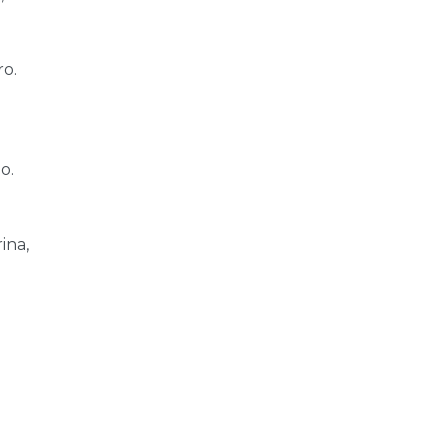
ro.
o.
ina,