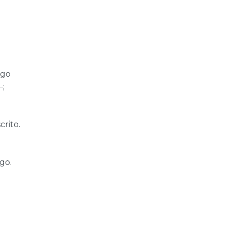
igo
—;
rito.
go.