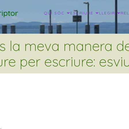
iptor
QUI SÓC
ESCRIURE
LLEGIR
RE
és la meva manera de 
ure per escriure: esviu
,