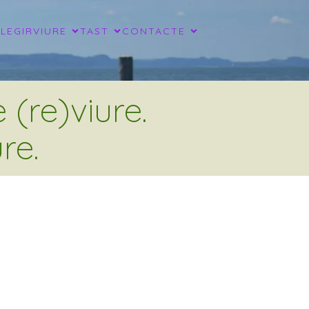
LLEGIR
VIURE
TAST
CONTACTE
(re)viure.
re.