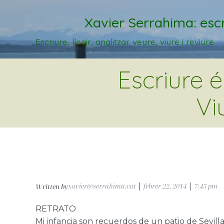
Xavier Serrahima: escr
Escriure, llegir, analitzar. veure, viure i reviure
Escriure 
Vi
xavier@serrahima.cat
|
febrer 22, 2014
|
7:45 pm
Written by
RETRATO
Mi infancia son recuerdos de un patio de Sevilla