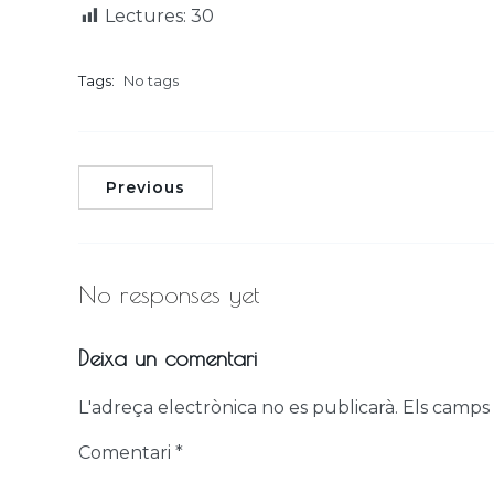
Lectures:
30
Tags:
No tags
Previous
No responses yet
Deixa un comentari
L'adreça electrònica no es publicarà.
Els camps
Comentari
*