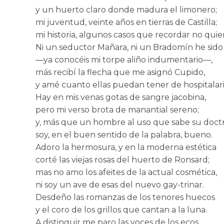
y un huerto claro donde madura el limonero;
mi juventud, veinte años en tierras de Castilla;
mi historia, algunos casos que recordar no quie
Ni un seductor Mañara, ni un Bradomín he sido
—ya conocéis mi torpe aliño indumentario—,
más recibí la flecha que me asignó Cupido,
y amé cuanto ellas puedan tener de hospitalari
Hay en mis venas gotas de sangre jacobina,
pero mi verso brota de manantial sereno;
y, más que un hombre al uso que sabe su doctr
soy, en el buen sentido de la palabra, bueno.
Adoro la hermosura, y en la moderna estética
corté las viejas rosas del huerto de Ronsard;
mas no amo los afeites de la actual cosmética,
ni soy un ave de esas del nuevo gay-trinar.
Desdeño las romanzas de los tenores huecos
y el coro de los grillos que cantan a la luna.
A distinguir me paro las voces de los ecos,