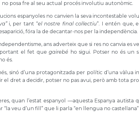
l no posa fre al seu actual procés involutiu autonòmic.
titucions espanyoles no canvien la seva incontestable volu
nya”
i, per tant “
el nostre final col·lectiu
”. I entén que, 
desaparició, fóra la de decantar-nos per la independència.
ndependentisme, ans adverteix que si res no canvia es v
mportant el fet que
gairebé
ho sigui. Potser no és un s
o és.
és, sinó d’una protagonitzada per polític d’una vàlua i
r el dret a decidir, potser no pas avui, però amb tota pro
res, quan l’estat espanyol —aquesta Espanya autista qu
“la veu d’un fill” que li parla “en llengua no castellana