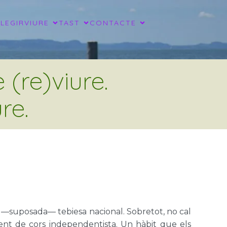
LLEGIR
VIURE
TAST
CONTACTE
(re)viure.
re.
va —suposada— tebiesa nacional. Sobretot, no cal
ent de cors independentista. Un hàbit que els