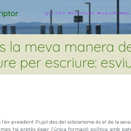
iptor
QUI SÓC
ESCRIURE
LLEGIR
RE
és la meva manera de 
ure per escriure: esviu
 l’ex-president Pujol des del sobiranisme és el de la se
emps ha pretès ésser l’única formació política amb pat