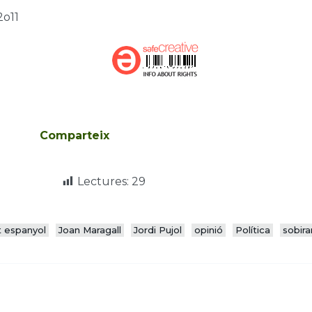
2o11
Comparteix
Lectures:
29
t espanyol
Joan Maragall
Jordi Pujol
opinió
Política
sobir