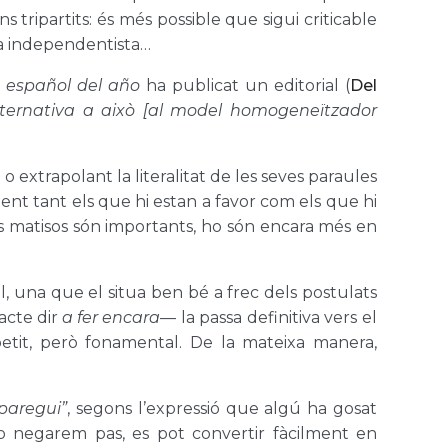
tripartits: és més possible que sigui criticable
ina independentista…
—
español del año
ha publicat un editorial (
Del
alternativa a això [al model homogeneïtzador
extrapolant la literalitat de les seves paraules
nt tant els que hi estan a favor com els que hi
els matisos són importants, ho són encara més en
 una que el situa ben bé a frec dels postulats
acte dir
a fer encara
— la passa definitiva vers el
etit, però fonamental. De la mateixa manera,
paregui”
, segons l’expressió que algú ha gosat
o negarem pas, es pot convertir fàcilment en