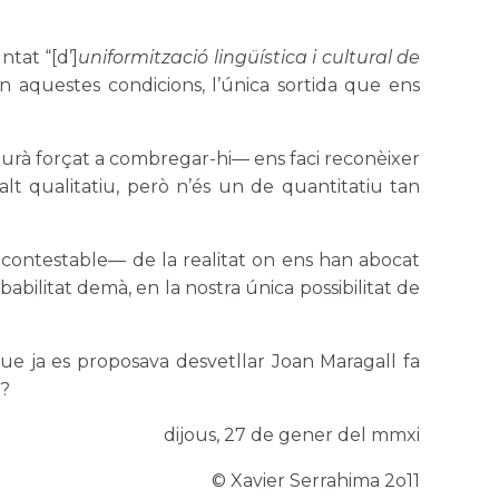
ntat “[d’]
uniformització lingüística i cultural de
en aquestes condicions, l’única sortida que ens
eurà forçat a combregar-hi— ens faci reconèixer
alt qualitatiu, però n’és un de quantitatiu tan
ncontestable— de la realitat on ens han abocat
babilitat demà, en la nostra única possibilitat de
e ja es proposava desvetllar Joan Maragall fa
”?
dijous, 27 de gener del mmxi
© Xavier Serrahima 2o11