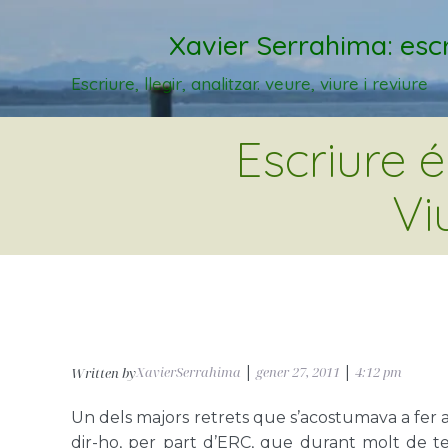
Xavier Serrahima: escr
Escriure, llegir, analitzar. veure, viure i reviure
Escriure 
Vi
XavierSerrahima
|
gener 27, 2011
|
4:12 pm
Written by
Un dels majors retrets que s’acostumava a fer a
dir-ho, per part d’ERC, que durant molt de t