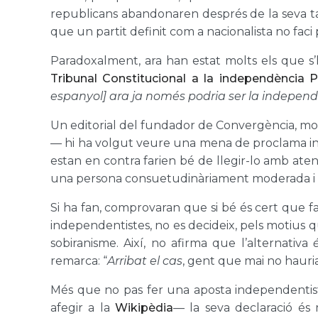
republicans abandonaren després de la seva tan 
que un partit definit com a nacionalista no fac
Paradoxalment, ara han estat molts els que 
Tribunal Constitucional a la independència
espanyol] ara ja només podria ser la indepen
Un editorial del fundador de Convergència, molt
— hi ha volgut veure una mena de proclama inde
estan en contra farien bé de llegir-lo amb aten
una persona consuetudinàriament moderada i 
Si ha fan, comprovaran que si bé és cert que 
independentistes, no es decideix, pels motius qu
sobiranisme. Així, no afirma que l’alternativa
remarca: “
Arribat el cas
, gent que mai no hauri
Més que no pas fer una aposta independentis
afegir a la
Wikipèdia
— la seva declaració és