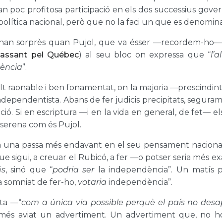
poc profitosa participació en els dos successius governs 
i política nacional, però que no la faci un que es denom
s’han sorprès quan Pujol, que va ésser —recordem-ho
 Passant pel Québec
) al seu bloc on expressa que “
l’
dència
”.
 raonable i ben fonamentat, on la majoria —prescindint o 
pendentista. Abans de fer judicis precipitats, segurame
ció. Si en escriptura —i en la vida en general, de fet— 
serena com és Pujol.
fa una passa més endavant en el seu pensament nacional,
e sigui, a creuar el Rubicó, a fer —o potser seria més ex
és
, sinó que “
podria ser
la independència”. Un matís p
a somniat de fer-ho,
votaria
independència”.
ta —“
com a única via possible perquè el país no desa
 més aviat un advertiment. Un advertiment que, no h