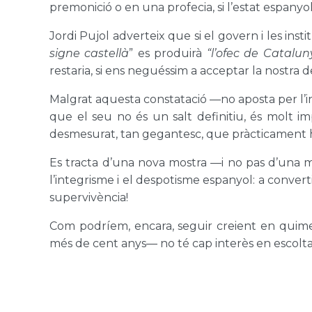
premonició o en una profecia, si l’estat espanyo
Jordi Pujol adverteix que si el govern i les ins
signe castellà
” es produirà
“l’ofec de Catalu
restaria, si ens neguéssim a acceptar la nostra 
Malgrat aquesta constatació —no aposta per l’i
que el seu no és un salt definitiu, és molt i
desmesurat, tan gegantesc, que pràcticament h
Es tracta d’una nova mostra —i no pas d’una m
l’integrisme i el despotisme espanyol: a converti
supervivència!
Com podríem, encara, seguir creient en quime
més de cent anys— no té cap interès en escoltar 