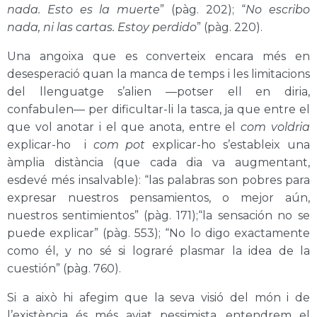
nada. Esto es la muerte
”
(pàg. 202)
; “
No escribo
nada, ni las cartas. Estoy perdido
”
(pàg. 220)
.
Una angoixa que es converteix encara més en
desesperació quan la manca de temps i les limitacions
del llenguatge s’alien —potser ell en diria,
confabulen— per dificultar-li la tasca, ja que entre el
que vol anotar i el que anota, entre el
com voldria
explicar-ho i
com
pot
explicar-ho s’estableix una
àmplia distància (que cada dia va augmentant,
esdevé més insalvable): “las palabras son pobres para
expresar nuestros pensamientos, o mejor aún,
nuestros sentimientos
”
(pàg. 171)
;
“la sensación no se
puede explicar
”
(pàg. 553)
; “No lo digo exactamente
como él, y no sé si lograré plasmar la idea de la
cuestión”
(pàg. 760)
.
Si a això hi afegim que la seva visió del món i de
l’existència és més aviat pessimista, entendrem el