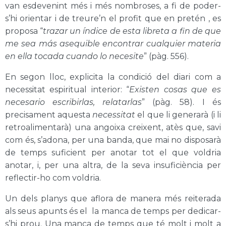
van esdevenint més i més nombroses, a fi de poder-
s’hi orientar i de treure’n el profit que en pretén , es
proposa “
trazar un índice de esta libreta a fin de que
me sea más asequible encontrar cualquier materia
en ella tocada cuando lo necesite
”
(pàg. 556)
.
En segon lloc, explicita la condició del diari com
a
necessitat espiritual interior: “
Existen cosas que es
necesario escribirlas, relatarlas
”
(pàg. 58)
. I és
precisament aquesta
necessitat
el que li generarà (i li
retroalimentarà) una angoixa creixent, atès que, savi
com és, s’adona, per una banda, que mai no disposarà
de temps suficient per anotar tot el que voldria
anotar, i, per una altra, de la seva insuficiència per
reflectir-ho com voldria.
Un dels planys que aflora de manera més reiterada
als seus apunts és el la manca de temps per dedicar-
s’hi prou. Una manca de temps que té molt i molt a