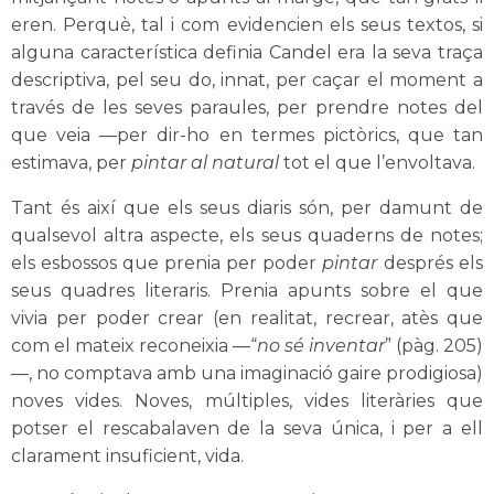
eren. Perquè, tal i com evidencien els seus textos, si
alguna característica definia Candel era la seva traça
descriptiva, pel seu do, innat, per caçar el moment a
través de les seves paraules, per prendre notes del
que veia —per dir-ho en termes pictòrics, que tan
estimava, per
pintar al natural
tot el que l’envoltava.
Tant és així que els seus diaris són, per damunt de
qualsevol altra aspecte, els seus quaderns de notes;
els esbossos que prenia per poder
pintar
després els
seus quadres literaris. Prenia apunts sobre el que
vivia per poder crear (en realitat, recrear, atès que
com el mateix reconeixia —“
no sé inventar
”
(pàg. 205)
—, no comptava amb una imaginació gaire prodigiosa)
noves vides. Noves, múltiples, vides literàries que
potser el rescabalaven de la seva única, i per a ell
clarament insuficient, vida.