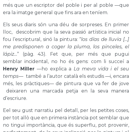
més que un escriptor del poble i per al poble —que
era la imatge general que fins ara en teníem.
Els seus diaris són una déu de sorpreses. En primer
lloc, descobrim que la seva passió artística inicial no
fou l’escriptural, sinó la pintura: “
los días de lluvia […]
me predisponen a coger la pluma, los pinceles, el
lápiz…
”
(pàg. 43)
. Fet que, per més que pugui
semblar incidental, no ho és gens: com li succeí a
Henry Miller
—ho explica a
La meva vida i el seu
temps
— també a l’autor català els estudis —i, encara
més, les pràctiques— de pintura que va fer de jove
deixaren una marcada petja en la seva manera
d’escriure.
Eel seu gust narratiu pel detall, per les petites coses,
per tot allò que en primera instància pot semblar que
no tingui importància, que és superflu, pot provenir,