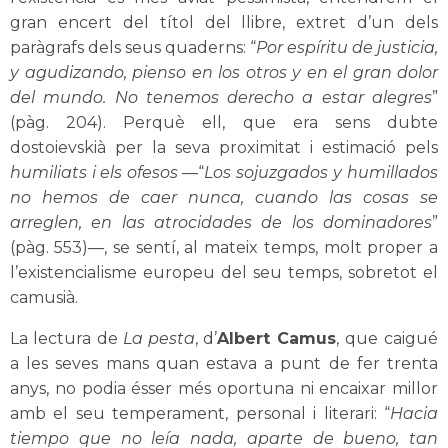
gran encert del títol del llibre, extret d’un dels
paràgrafs dels seus quaderns: “
Por espíritu de justicia,
y agudizando, pienso en los otros y en el gran dolor
del mundo. No tenemos derecho a estar alegres
”
(pàg. 204)
. Perquè ell, que era sens dubte
dostoievskià per la seva proximitat i estimació pels
humiliats i els ofesos
—“
Los sojuzgados y humillados
no hemos de caer nunca, cuando las cosas se
arreglen, en las atrocidades de los dominadores
”
(pàg. 553)
—, se sentí, al mateix temps, molt proper a
l’existencialisme europeu del seu temps, sobretot el
camusià.
La lectura de
La pesta
, d’
Albert Camus
, que caigué
a les seves mans quan estava a punt de fer trenta
anys, no podia ésser més oportuna ni encaixar millor
amb el seu temperament, personal i literari: “
Hacia
tiempo que no leía nada, aparte de bueno, tan