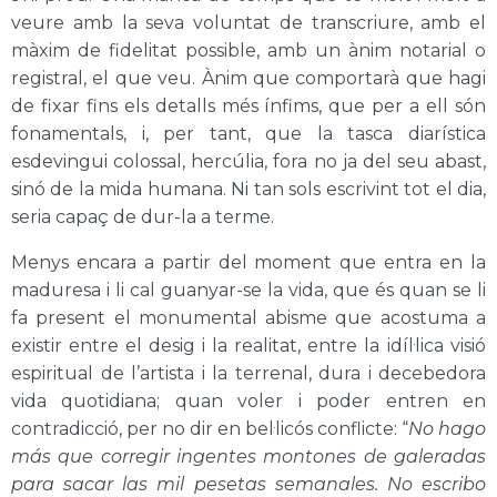
veure amb la seva voluntat de transcriure, amb el
màxim de fidelitat possible, amb un ànim notarial o
registral, el que veu. Ànim que comportarà que hagi
de fixar fins els detalls més ínfims, que per a ell són
fonamentals, i, per tant, que la tasca diarística
esdevingui colossal, hercúlia, fora no ja del seu abast,
sinó de la mida humana. Ni tan sols escrivint tot el dia,
seria capaç de dur-la a terme.
Menys encara a partir del moment que entra en la
maduresa i li cal guanyar-se la vida, que és quan se li
fa present el monumental abisme que acostuma a
existir entre el desig i la realitat, entre
la idíl·lica visió
espiritual de l’artista i la terrenal, dura i decebedora
vida quotidiana
; quan
voler i poder entren en
contradicció, per no dir en bel·licós conflicte: “
No hago
más que corregir ingentes montones de galeradas
para sacar las mil pesetas semanales. No escribo