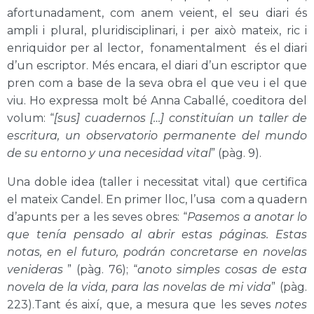
afortunadament, com anem veient, el seu diari és
ampli i plural, pluridisciplinari, i per això mateix, ric i
enriquidor per al lector, fonamentalment és el diari
d’un escriptor. Més encara, el diari d’un escriptor que
pren com a base de la seva obra el que veu i el que
viu. Ho expressa molt bé
Anna Caballé
, coeditora del
volum: “
[sus] cuadernos […] constituían un taller de
escritura, un observatorio permanente del mundo
de su entorno y una necesidad vital
”
(pàg. 9)
.
Una doble idea (taller i necessitat vital) que certifica
el mateix Candel. En primer lloc, l’usa com a quadern
d’apunts per a les seves obres: “
Pasemos a anotar lo
que tenía pensado al abrir estas páginas. Estas
notas, en el futuro, podrán concretarse en novelas
venideras
”
(pàg. 76)
; “
anoto simples cosas de esta
novela de la vida, para las novelas de mi vida
”
(pàg.
223)
.Tant és així, que, a mesura que les seves
notes