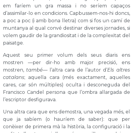
em faríem un gra massa i no seríem capaços
d’assimilar-lo en condicions. Capbussem-nos-hi doncs,
a poc a poc (i amb bona lletra) com si fos un camí de
muntanya al qual convé destinar diverses jornades, si
volem gaudir de la grandiositat i de la complexitat del
paisatge.
Aquest seu primer volum dels seus diaris ens
mostren —per dir-ho amb major precisió, ens
mostren,
també
— l’altra cara de l’autor d’
Els altres
catalans
; aquella cara (més exactament, aquelles
cares, car són múltiples) oculta i desconeguda del
Francisco Candel persona que l’ombra allargada de
l’escriptor desfigurava.
Una altra cara que ens demostra, una vegada més, el
que ja sabíem (o hauríem de saber): que per
conèixer de primera mà la història, la configuració i la