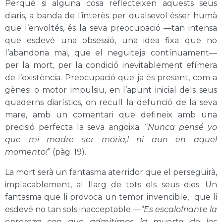
Perquè si alguna cosa reflecteixen aquests seus
diaris, a banda de l’interès per qualsevol ésser humà
que l’envoltés, és la seva preocupació —tan intensa
que esdevé una obsessió, una idea fixa que no
l’abandona mai, que el neguiteja contínuament—
per la mort, per la condició inevitablement efímera
de l’existència. Preocupació que ja és present, com a
gènesi o motor impulsiu, en l’apunt inicial dels seus
quaderns diarístics, on recull la defunció de la seva
mare, amb un comentari que defineix amb una
precisió perfecta la seva angoixa: “
Nunca pensé yo
que mi madre ser moría,! ni aun en aquel
momento!
”
(pàg. 19)
.
La mort serà un fantasma aterridor que el perseguirà,
implacablement, al llarg de tots els seus dies. Un
fantasma que li provoca un temor invencible, que li
esdevé no tan sols inacceptable —
“Es escalofriante la
entereza con que admitimos la muerta de los