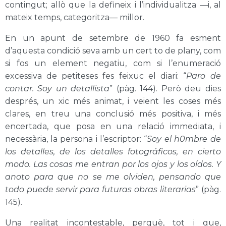
contingut; allò que la defineix i l’individualitza —i, al
mateix temps, categoritza— millor.
En un apunt de setembre de 1960 fa esment
d’aquesta condició seva amb un cert to de plany, com
si fos un element negatiu, com si l’enumeració
excessiva de petiteses fes feixuc el diari: “
Paro de
contar. Soy un detallista
”
(pàg. 144)
. Però deu dies
després, un xic més animat, i veient les coses més
clares, en treu una conclusió més positiva, i més
encertada, que posa en una relació immediata, i
necessària, la persona i l’escriptor: “
Soy el h0mbre de
los detalles, de los detalles fotográficos, en cierto
modo. Las cosas me entran por los ojos y los oídos. Y
anoto para que no se me olviden, pensando que
todo puede servir para futuras obras literarias
”
(pàg.
145)
.
Una realitat incontestable, perquè, tot i que,