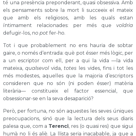
té una presència preponderant, quasi obsessiva. Amb
els pensaments sobre la mort li succeeix el mateix
que amb els religiosos, amb les quals estan
íntimament relacionades: per més que
voldria
defugir-los,
no pot
fer-ho.
Tot i que probablement no ens hauria de sobtar
gaire, o només d’entrada: què pot ésser més lògic, per
a un escriptor com ell, per a qui la vida —la vida
mateixa,
qualsevol
vida,
totes
les vides, fins i tot les
més modestes, aquelles que la majoria d’escriptors
consideren que no són (ni poden ésser) matèria
literària— constitueix el factor essencial, que
obsessionar-se en la seva desaparició?
Però, per fortuna, no són aquestes les seves úniques
preocupacions, sinó que la lectura dels seus diaris
palesa que, com a
Terenci
, res (o quasi res) que sigui
humà no li és aliè. La llista seria inacabable, ja que a