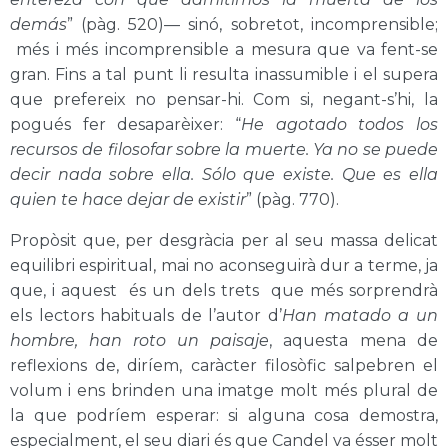
demás
”
(pàg. 520)
— sinó, sobretot, incomprensible;
més i més incomprensible a mesura que va fent-se
gran. Fins a tal punt li resulta inassumible i el supera
que prefereix no pensar-hi. Com si, negant-s’hi, la
pogués fer desaparèixer: “
He agotado todos los
recursos de filosofar sobre la muerte. Ya no se puede
decir nada sobre ella. Sólo que existe. Que es ella
quien te hace dejar de existir
”
(pàg. 770)
.
Propòsit que, per desgràcia per al seu massa delicat
equilibri espiritual, mai no aconseguirà dur a terme, ja
que, i aquest és un dels trets que més sorprendrà
els lectors habituals de l’autor d’
Han matado a un
hombre, han roto un paisaje
, aquesta mena de
reflexions de, diríem, caràcter filosòfic salpebren el
volum i ens brinden una imatge molt més plural de
la que podríem esperar: si alguna cosa demostra,
especialment, el seu diari és que Candel va ésser molt