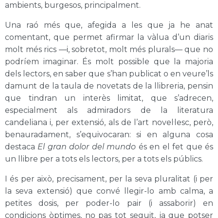
ambients, burgesos, principalment.
Una raó més que, afegida a les que ja he anat
comentant, que permet afirmar la vàlua d’un diaris
molt més rics —i, sobretot, molt més plurals— que no
podríem imaginar. És molt possible que la majoria
dels lectors, en saber que s’han publicat o en veure’ls
damunt de la taula de novetats de la llibreria, pensin
que tindran un interès limitat, que s’adrecen,
especialment als admiradors de la literatura
candeliana i, per extensió, als de l’art novel·lesc, però,
benauradament, s’equivocaran: si en alguna cosa
destaca
El gran dolor del mundo
és en el fet que és
un llibre per a tots els lectors, per a tots els públics.
I és per això, precisament, per la seva pluralitat (i per
la seva extensió) que convé llegir-lo amb calma, a
petites dosis, per poder-lo pair (i assaborir) en
condicions òptimes, no pas tot seguit, ja que potser