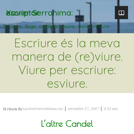
Xavier Serrahima: escriptor
Escriure, llegir, analitzar. veure, viure i reviure
Escriure és la meva
manera de (re)viure.
Viure per escriure:
esviure.
xavier@serrahima.cat
|
setembre 17, 2017
|
9:32 am
Written by
L’altre Candel