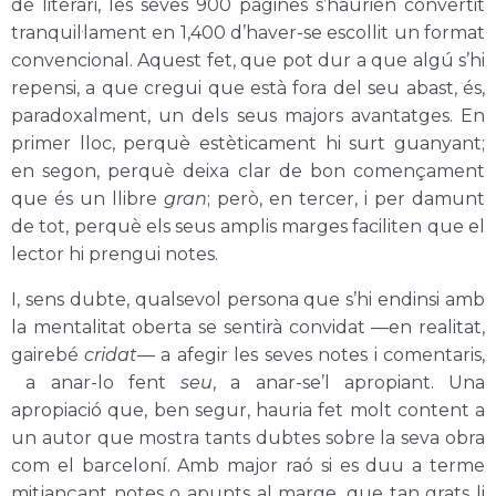
de literari, les seves 900 pàgines s’haurien convertit
tranquil·lament en 1,400 d’haver-se escollit un format
convencional. Aquest fet, que pot dur a que algú s’hi
repensi, a que cregui que està fora del seu abast, és,
paradoxalment, un dels seus majors avantatges. En
primer lloc, perquè estèticament hi surt guanyant;
en segon, perquè deixa clar de bon començament
que és un llibre
gran
; però, en tercer, i per damunt
de tot, perquè els seus amplis marges faciliten que el
lector hi prengui notes.
I, sens dubte, qualsevol persona que s’hi endinsi amb
la mentalitat oberta se sentirà convidat —en realitat,
gairebé
cridat
— a afegir les seves notes i comentaris,
a anar-lo fent
seu
, a anar-se’l apropiant. Una
apropiació que, ben segur, hauria fet molt content a
un autor que mostra tants dubtes sobre la seva obra
com el barceloní. Amb major raó si es duu a terme
mitjançant notes o apunts al marge, que tan grats li