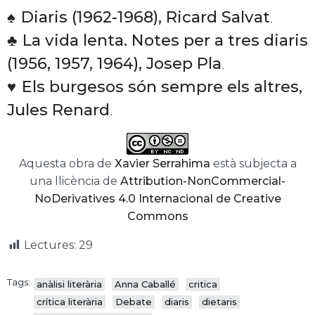
♠
Diaris (1962-1968), Ricard Salvat
.
♣
La vida lenta. Notes per a tres diaris
(1956, 1957, 1964), Josep Pla
.
♥
Els burgesos són sempre els altres,
Jules Renard
.
Aquesta obra de
Xavier Serrahima
està subjecta a
una llicència de
Attribution-NonCommercial-
NoDerivatives 4.0 Internacional de Creative
Commons
Lectures:
29
Tags:
anàlisi literària
Anna Caballé
critica
crítica literària
Debate
diaris
dietaris