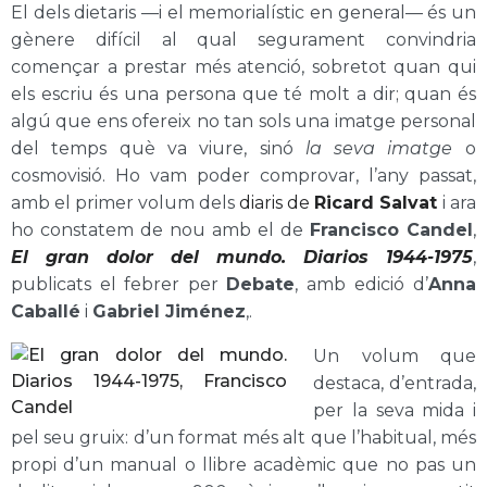
El dels dietaris —i el memorialístic en general— és un
gènere difícil al qual segurament convindria
començar a prestar més atenció, sobretot quan qui
els escriu és una persona que té molt a dir; quan és
algú que ens ofereix no tan sols una imatge personal
del temps què va viure, sinó
la seva imatge
o
cosmovisió. Ho vam poder comprovar, l’any passat,
amb el primer volum dels
diaris de
Ricard Salvat
i ara
ho constatem de nou amb el de
Francisco Candel
,
El gran dolor del mundo. Diarios 1944-1975
,
publicats el febrer per
Debate
, amb edició d’
Anna
Caballé
i
Gabriel Jiménez
,.
Un volum que
destaca, d’entrada,
per la seva mida i
pel seu gruix: d’un format més alt que l’habitual, més
propi d’un manual o llibre acadèmic que no pas un