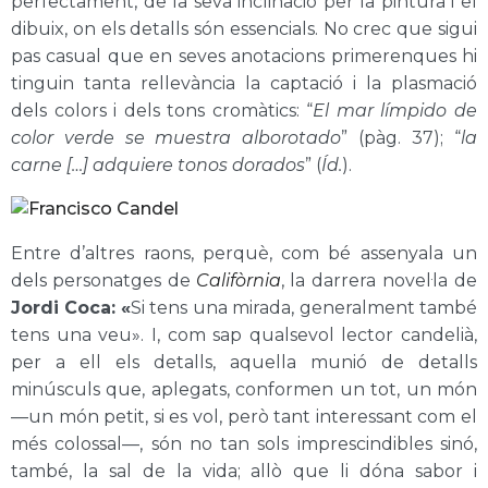
perfectament, de la seva inclinació per la pintura i el
dibuix, on els detalls són essencials. No crec que sigui
pas casual que en seves anotacions primerenques hi
tinguin tanta rellevància la captació i la plasmació
dels colors i dels tons cromàtics: “
El mar límpido de
color verde se muestra alborotado
”
(pàg. 37)
; “
la
carne […] adquiere tonos dorados
”
(
Íd.
)
.
Entre d’altres raons, perquè, com bé assenyala un
dels personatges de
Califòrnia
,
la darrera novel·la de
Jordi Coca
: «
Si tens una mirada, generalment també
tens una veu». I, com sap qualsevol lector candelià,
per a ell els detalls, aquella munió de detalls
minúsculs que, aplegats, conformen un tot, un món
—un món petit, si es vol, però tant interessant com el
més colossal—, són no tan sols imprescindibles sinó,
també, la sal de la vida; allò que li dóna sabor i