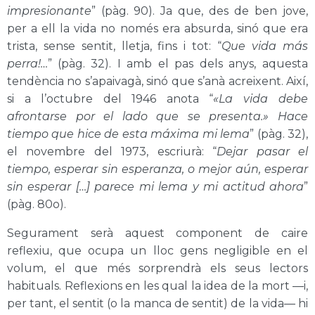
impresionante
”
(pàg. 90)
. Ja que, des de ben jove,
per a ell la vida no només era absurda, sinó que era
trista, sense sentit, lletja, fins i tot: “
Que vida más
perra!…
”
(pàg. 32)
. I amb el pas dels anys, aquesta
tendència no s’apaivagà, sinó que s’anà acreixent. Així,
si a l’octubre del 1946 anota “
«La vida debe
afrontarse por el lado que se presenta.» Hace
tiempo que hice de esta máxima mi lema
”
(pàg. 32)
,
el novembre del 1973, escriurà: “
Dejar pasar el
tiempo, esperar sin esperanza, o mejor aún, esperar
sin esperar […] parece mi lema y mi actitud ahora
”
(pàg. 80o)
.
Segurament serà aquest component de caire
reflexiu, que ocupa un lloc gens negligible en el
volum, el que més sorprendrà els seus lectors
habituals. Reflexions en les qual la idea de la mort —i,
per tant, el sentit (o la manca de sentit) de la vida— hi