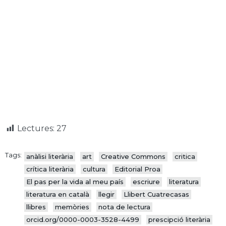
Lectures:
27
Tags:
anàlisi literària
art
Creative Commons
critica
crítica literària
cultura
Editorial Proa
El pas per la vida al meu país
escriure
literatura
literatura en català
llegir
Llibert Cuatrecasas
llibres
memòries
nota de lectura
orcid.org/0000-0003-3528-4499
prescipció literària