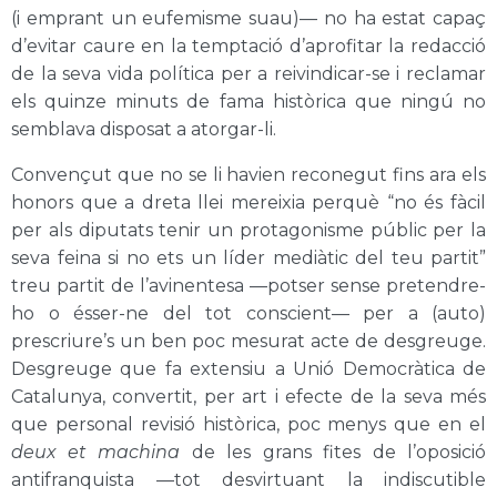
(i emprant un eufemisme suau)— no ha estat capaç
d’evitar caure en la temptació d’aprofitar la redacció
de la seva vida política per a reivindicar-se i reclamar
els quinze minuts de fama històrica que ningú no
semblava disposat a atorgar-li.
Convençut que no se li havien reconegut fins ara els
honors que a dreta llei mereixia perquè “no és fàcil
per als diputats tenir un protagonisme públic per la
seva feina si no ets un líder mediàtic del teu partit”
treu partit de l’avinentesa —potser sense pretendre-
ho o ésser-ne del tot conscient— per a (auto)
prescriure’s un ben poc mesurat acte de desgreuge.
Desgreuge que fa extensiu a Unió Democràtica de
Catalunya, convertit, per art i efecte de la seva més
que personal revisió històrica, poc menys que en el
deux et machina
de les grans fites de l’oposició
antifranquista —tot desvirtuant la indiscutible