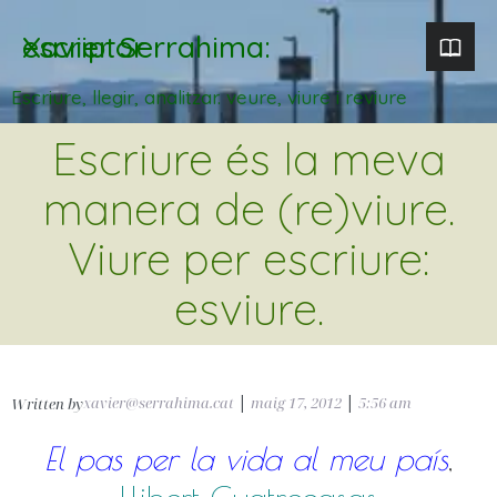
Xavier Serrahima: escriptor
Escriure, llegir, analitzar. veure, viure i reviure
Escriure és la meva
manera de (re)viure.
Viure per escriure:
esviure.
xavier@serrahima.cat
|
maig 17, 2012
|
5:56 am
Written by
El pas per la vida al meu país
,