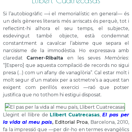
Llibert Cuatrecasas
Si l’autobiogràfic —i el memorialístic en general— és
un dels gèneres literaris més arriscats és perquè, tot i
reflectint-hi alhora el seu temps, el subjecte,
esdevingut també objecte, està condemnat
constantment a cavalcar l’abisme que separa el
narcisisme de la immodèstia. Ho expressava amb
claredat
Carner-Ribalta
en les seves
Memòries
:
“[Espero] que aquesta compilació de records no sigui
presa (…) com un afany de vanaglòria”. Cal estar molt i
molt segur d’un mateix per a sotmetre’s a aquest tan
exigent com perillós exercici —raó que potser
justifica que no tothom hi estigui disposat.
Llegint el llibre de
Llibert Cuatrecasas
,
El pas per
la vida al meu país
,
Editorial Proa
, Barcelona, 2010,
fa la impressió que —per dir-ho en termes evangèlics