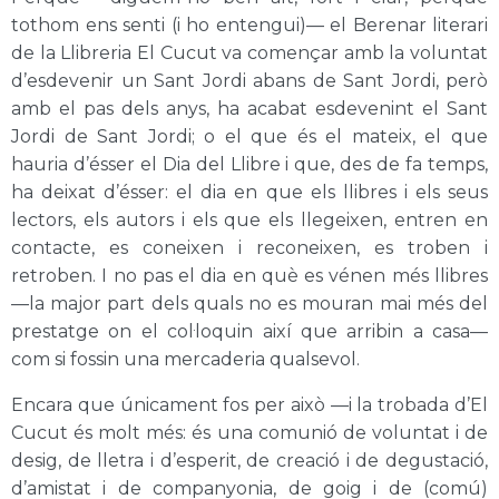
tothom ens senti (i ho entengui)— el Berenar literari
de la Llibreria El Cucut va començar amb la voluntat
d’esdevenir un Sant Jordi abans de Sant Jordi, però
amb el pas dels anys, ha acabat esdevenint el Sant
Jordi de Sant Jordi; o el que és el mateix, el que
hauria d’ésser el Dia del Llibre i que, des de fa temps,
ha deixat d’ésser: el dia en que els llibres i els seus
lectors, els autors i els que els llegeixen, entren en
contacte, es coneixen i reconeixen, es troben i
retroben. I no pas el dia en què es vénen més llibres
—la major part dels quals no es mouran mai més del
prestatge on el col·loquin així que arribin a casa—
com si fossin una mercaderia qualsevol.
Encara que únicament fos per això —i la trobada d’El
Cucut és molt més: és una comunió de voluntat i de
desig, de lletra i d’esperit, de creació i de degustació,
d’amistat i de companyonia, de goig i de (comú)