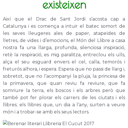
existeixen
Així que el Drac de Sant Jordi s’acosta cap a
Catalunya i es comença a intuir el batec somort de
les seves lleugeres ales de paper, atapeïdes de
lletres, de vides i d’emocions, el Món del Llibre a casa
nostra fa una llarga, profunda, silenciosa inspiració,
retè la respiració, es mig paralitza, entreclou els ulls,
alça el seu esguard envers el cel, calla, temorós i
freturós alhora, i espera. Espera que no passi de llarg i,
sobretot, que no l’acompanyi la pluja, la princesa de
la primavera, que quan reviu fa reviure, que fa
somriure la terra, els boscos i els arbres però que
també pot fer plorar els carrers de les ciutats i els
llibres; els llibres que, un dia a l’any, surten a veure
món i a trobar-se amb els seus lectors.