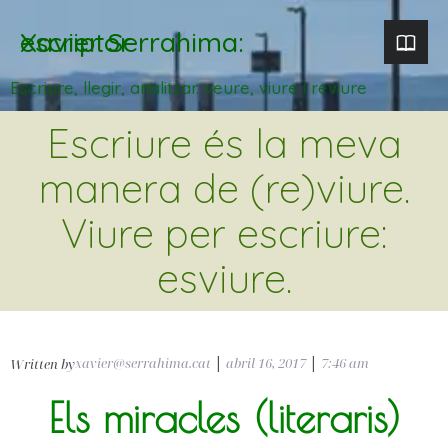
Xavier Serrahima: escriptor
Escriure, llegir, analitzar. veure, viure i reviure
Escriure és la meva
manera de (re)viure.
Viure per escriure:
esviure.
xavier@serrahima.cat
|
abril 16, 2017
|
7:46 am
Written by
Els miracles (literaris)