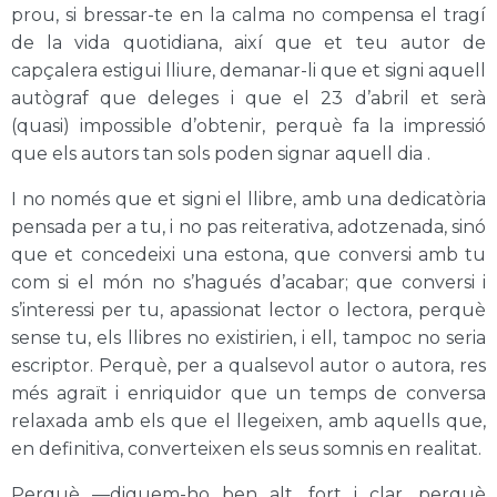
prou, si bressar-te en la calma no compensa el tragí
de la vida quotidiana, així que et teu autor de
capçalera estigui lliure, demanar-li que et signi aquell
autògraf que deleges i que el 23 d’abril et serà
(quasi) impossible d’obtenir, perquè fa la impressió
que els autors tan sols poden signar aquell dia .
I no només que et signi el llibre, amb una dedicatòria
pensada per a tu, i no pas reiterativa, adotzenada, sinó
que et concedeixi una estona, que conversi amb tu
com si el món no s’hagués d’acabar; que conversi i
s’interessi per tu, apassionat lector o lectora, perquè
sense tu, els llibres no existirien, i ell, tampoc no seria
escriptor. Perquè, per a qualsevol autor o autora, res
més agraït i enriquidor que un temps de conversa
relaxada amb els que el llegeixen, amb aquells que,
en definitiva, converteixen els seus somnis en realitat.
Perquè —diguem-ho ben alt, fort i clar, perquè