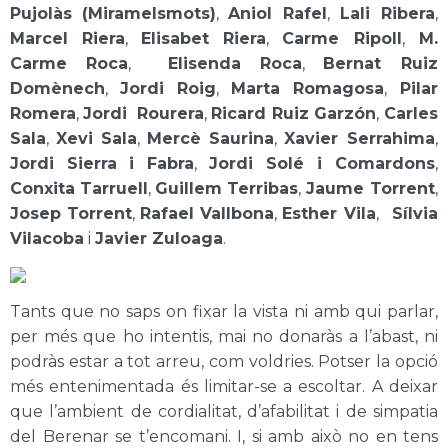
Pujolàs (Miramelsmots)
,
Aniol Rafel
,
Lali Ribera
,
Marcel Riera
,
Elisabet Riera
,
Carme Ripoll
,
M.
Carme Roca
,
Elisenda Roca
,
Bernat Ruiz
Domènech
,
Jordi Roig
,
Marta Romagosa
,
Pilar
Romera
,
Jordi Rourera
,
Ricard Ruiz Garzón
,
Carles
Sala
,
Xevi Sala
,
Mercè Saurina
,
Xavier Serrahima
,
Jordi Sierra i Fabra
,
Jordi Solé i Comardons
,
Conxita Tarruell
,
Guillem Terribas
,
Jaume Torrent
,
Josep Torrent
,
Rafael Vallbona
,
Esther Vila
,
Sílvia
Vilacoba
i
Javier Zuloaga
.
Tants que no saps on fixar la vista ni amb qui parlar,
per més que ho intentis, mai no donaràs a l’abast, ni
podràs estar a tot arreu, com voldries. Potser la opció
més entenimentada és limitar-se a escoltar. A deixar
que l’ambient de cordialitat, d’afabilitat i de simpatia
del Berenar se t’encomani. I, si amb això no en tens