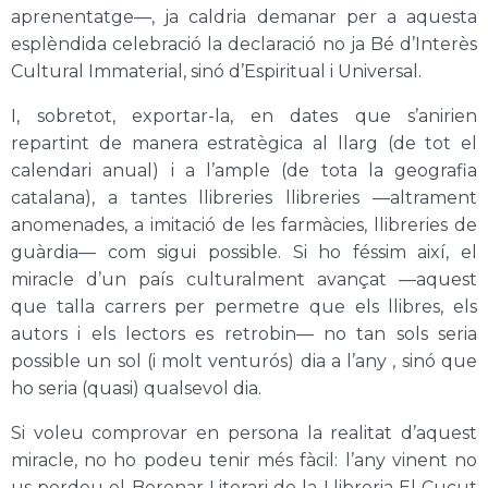
aprenentatge—, ja caldria demanar per a aquesta
esplèndida celebració la declaració no ja Bé d’Interès
Cultural Immaterial, sinó d’Espiritual i Universal.
I, sobretot, exportar-la, en dates que s’anirien
repartint de manera estratègica al llarg (de tot el
calendari anual) i a l’ample (de tota la geografia
catalana), a tantes llibreries llibreries —altrament
anomenades, a imitació de les farmàcies, llibreries de
guàrdia— com sigui possible. Si ho féssim així, el
miracle d’un país culturalment avançat —aquest
que talla carrers per permetre que els llibres, els
autors i els lectors es retrobin— no tan sols seria
possible un sol (i molt venturós) dia a l’any , sinó que
ho seria (quasi) qualsevol dia.
Si voleu comprovar en persona la realitat d’aquest
miracle, no ho podeu tenir més fàcil: l’any vinent no
us perdeu el Berenar Literari de la Llibreria El Cucut