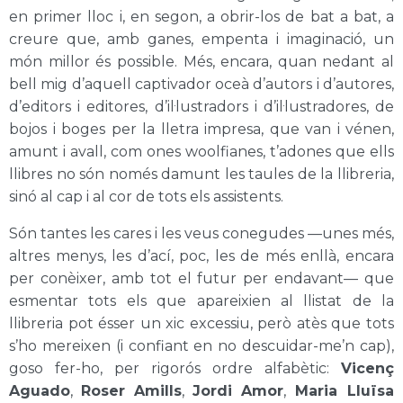
en primer lloc i, en segon, a obrir-los de bat a bat, a
creure que, amb ganes, empenta i imaginació, un
món millor és possible. Més, encara, quan nedant al
bell mig d’aquell captivador oceà d’autors i d’autores,
d’editors i editores, d’il·lustradors i d’il·lustradores, de
bojos i boges per la lletra impresa, que van i vénen,
amunt i avall, com ones woolfianes, t’adones que ells
llibres no són només damunt les taules de la llibreria,
sinó al cap i al cor de tots els assistents.
Són tantes les cares i les veus conegudes —unes més,
altres menys, les d’ací, poc, les de més enllà, encara
per conèixer, amb tot el futur per endavant— que
esmentar tots els que apareixien al llistat de la
llibreria pot ésser un xic excessiu, però atès que tots
s’ho mereixen (i confiant en no descuidar-me’n cap),
goso fer-ho, per rigorós ordre alfabètic:
Vicenç
Aguado
,
Roser Amills
,
Jordi Amor
,
Maria Lluïsa