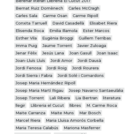
Berenar literari Llibreria El Cucut 2017
Bernat Ruiz Domènech
Carles McCragh
Carles Sala
Carme Osan
Carme Ripoll
Conxita Tarruell
David Casadellà
Elisabet Riera
Elisenda Roca
Emilia Illamola
Ester Marcos
Esther Vila
Eugènia Broggi
Guillem Terribas
Imma Puig
Jaume Torrent
Javier Zuloaga
Jenar Fèlix
Jesús Lana
Joan Gasull
Joan Isaac
Joan-Lluís Lluís
Jordi Amor
Jordi Dausà
Jordi Fenosa
Jordi Roig
Jordi Rourera
Jordi Sierra i Fabra
Jordi Solé i Comardons
Josep Maria Hernández Ripoll
Josep Maria Martí Rigau
Josep Navarro Santaeulàlia
Josep Torrent
Lali Ribera
Lia Bertran
literatura
llegir
Llibreria el Cucut
llibres
M. Carme Roca
Maite Carranza
Maite Muns
Mar Bosch
Marcel Riera
Maria Lluïsa Amorós Corbella
Maria Teresa Calabús
Mariona Masferrer