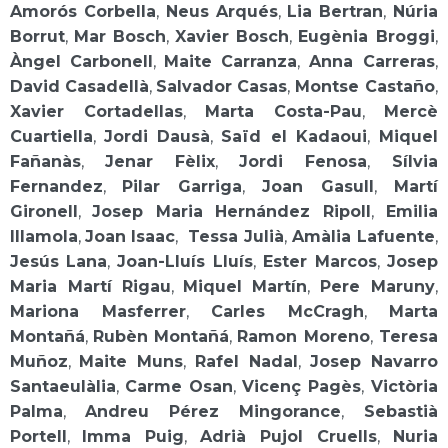
Amorós Corbella
,
Neus Arqués
,
Lia Bertran
,
Núria
Borrut
,
Mar Bosch
,
Xavier Bosch
,
Eugènia Broggi
,
Àngel Carbonell
,
Maite Carranza
,
Anna Carreras
,
David Casadellà
,
Salvador Casas
,
Montse Castaño
,
Xavier Cortadellas
,
Marta Costa-Pau
,
Mercè
Cuartiella
,
Jordi Dausà
,
Saïd el Kadaoui
,
Miquel
Fañanàs
,
Jenar Fèlix
,
Jordi Fenosa
,
Sílvia
Fernandez
,
Pilar Garriga
,
Joan Gasull
,
Martí
Gironell
,
Josep Maria Hernández Ripoll
,
Emilia
Illamola
,
Joan Isaac
,
Tessa Julià
,
Amàlia Lafuente
,
Jesús Lana
,
Joan-Lluís Lluís
,
Ester Marcos
,
Josep
Maria Martí Rigau
,
Miquel Martín
,
Pere Maruny
,
Mariona Masferrer
,
Carles McCragh
,
Marta
Montañá
,
Rubèn Montañá
,
Ramon Moreno
,
Teresa
Muñoz
,
Maite Muns
,
Rafel Nadal
,
Josep Navarro
Santaeulàlia
,
Carme Osan
,
Vicenç Pagès
,
Victòria
Palma
,
Andreu Pérez Mingorance
,
Sebastià
Portell
,
Imma Puig
,
Adrià Pujol Cruells
,
Nuria