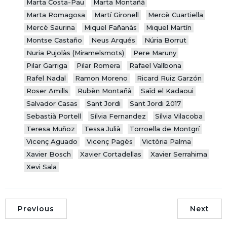
Marta Costa-Pau
Marta Montañá
Marta Romagosa
Martí Gironell
Mercè Cuartiella
Mercè Saurina
Miquel Fañanàs
Miquel Martín
Montse Castaño
Neus Arqués
Núria Borrut
Nuria Pujolàs (Miramelsmots)
Pere Maruny
Pilar Garriga
Pilar Romera
Rafael Vallbona
Rafel Nadal
Ramon Moreno
Ricard Ruiz Garzón
Roser Amills
Rubèn Montañà
Saïd el Kadaoui
Salvador Casas
Sant Jordi
Sant Jordi 2017
Sebastià Portell
Sílvia Fernandez
Sílvia Vilacoba
Teresa Muñoz
Tessa Julià
Torroella de Montgrí
Vicenç Aguado
Vicenç Pagès
Victòria Palma
Xavier Bosch
Xavier Cortadellas
Xavier Serrahima
Xevi Sala
Previous
Next