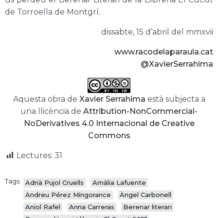
de Torroella de Montgrí.
dissabte, 15 d’abril del mmxvii
www.racodelaparaula.cat
@XavierSerrahima
Aquesta obra de
Xavier Serrahima
està subjecta a
una llicència de
Attribution-NonCommercial-
NoDerivatives 4.0 Internacional de Creative
Commons
Lectures:
31
Tags:
Adrià Pujol Cruells
Amàlia Lafuente
Andreu Pérez Mingorance
Àngel Carbonell
Aniol Rafel
Anna Carreras
Berenar literari