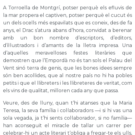
A Torroella de Montgrí, potser perquè els efluvis de
la mar propera el captiven, potser perquè el cucut és
un dels ocells més espavilats que es coneix, des de fa
anys, el Drac s’atura abans d’hora, convidat a berenar
amb un bon nombre d’escriptors, d’editors,
d’il·lustradors i d’amants de la lletra impresa. Una
d’aquelles meravelloses festes literàries que
demostren que l’Empordà no és tan sols el Palau del
Vent sinó terra de genis, que les bones idees sempre
són ben acollides, que al nostre país no hi ha pobles
petits i que el llibreters i les llibreteres de veritat, com
els vins de qualitat, milloren cada any que passa.
Veure, des de lluny, quan t’hi atanses que la Maria
Teresa, la seva família i col·laboradors —i si hi vas una
sola vegada, ja t’hi sents col·laborador, si no família—
han aconseguit el miracle de tallar un carrer per
celebrar-hi un acte literari t’obliga a fregar-te els ulls,