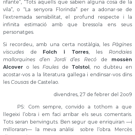
rifante”, “Tots aquells que sabien alguna cosa de la
vila”, o “La senyora Florinda” per a adonar-se de
l’extremada sensibilitat, el profund respecte i la
infinita estimació amb que bressola ens seus
personatges.
Si recordeu, amb una certa nostàlgia, les
Pàgines
viscudes
de
Folch i Torres
, les
Rondaies
mallorquines d’en Jordi d’es Recó
de
mossèn
Alcover
o les
Faules
de
Tolstoi
, no dubteu en
acostar-vos a la literatura gallega i endinsar-vos dins
les
Cousas
de Castelao.
divendres, 27 de febrer del 2oo9
PS: Com sempre, convido a tothom a que
llegeixi l’obra i em faci arribar els seus comentaris.
Tots seran benvinguts. Ben segur que enriquiran —i
milloraran— la meva anàlisi sobre l’obra. Mercès