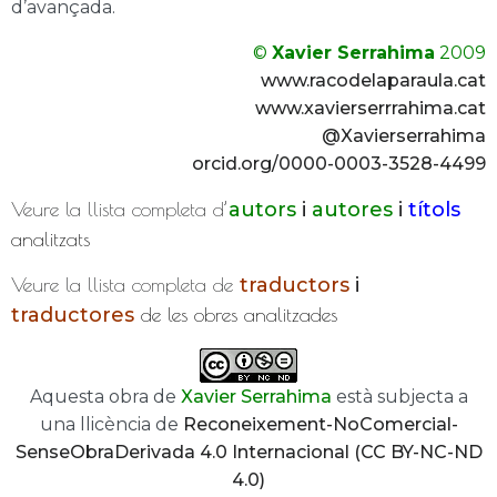
d’avançada.
©
Xavier Serrahima
2009
www.racodelaparaula.cat
www.xavierserrrahima.cat
@Xavierserrahima
orcid.org/0000-0003-3528-4499
Veure la llista completa d’
autors
i
autores
i
títols
analitzats
Veure la llista completa de
traductors
i
traductores
de les obres analitzades
Aquesta obra de
Xavier Serrahima
està subjecta a
una llicència de
Reconeixement-NoComercial-
SenseObraDerivada 4.0 Internacional (CC BY-NC-ND
4.0)