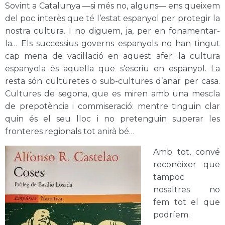
Sovint a Catalunya —si més no, alguns— ens queixem
del poc interès que té l’estat espanyol per protegir la
nostra cultura. I no diguem, ja, per en fonamentar-
la… Els successius governs espanyols no han tingut
cap mena de vacil·lació en aquest afer: la cultura
espanyola és aquella que s’escriu en espanyol. La
resta són culturetes o sub-cultures d’anar per casa.
Cultures de segona, que es miren amb una mescla
de prepotència i commiseració: mentre tinguin clar
quin és el seu lloc i no pretenguin superar les
fronteres regionals tot anirà bé…
Amb tot, convé
reconèixer que
tampoc
nosaltres no
fem tot el que
podríem.