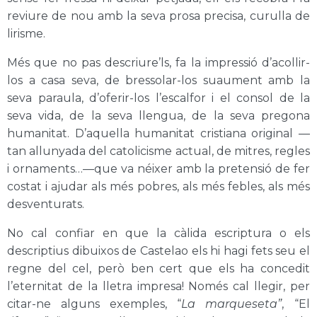
reviure de nou amb la seva prosa precisa, curulla de
lirisme.
Més que no pas descriure’ls, fa la impressió d’acollir-
los a casa seva, de bressolar-los suaument amb la
seva paraula, d’oferir-los l’escalfor i el consol de la
seva vida, de la seva llengua, de la seva pregona
humanitat. D’aquella humanitat cristiana original —
tan allunyada del catolicisme actual, de mitres, regles
i ornaments…—que va néixer amb la pretensió de fer
costat i ajudar als més pobres, als més febles, als més
desventurats.
No cal confiar en que la càlida escriptura o els
descriptius dibuixos de Castelao els hi hagi fets seu el
regne del cel, però ben cert que els ha concedit
l’eternitat de la lletra impresa! Només cal llegir, per
citar-ne alguns exemples, “
La marqueseta”
, “El