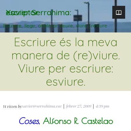
Xavier Serrahima: escriptor
Escriure, llegir, analitzar. veure, viure i reviure
Escriure és la meva
manera de (re)viure.
Viure per escriure:
esviure.
xavier@serrahima.cat
|
febrer 27, 2009
|
4:39 pm
Written by
Coses
,
Alfonso R. Castelao