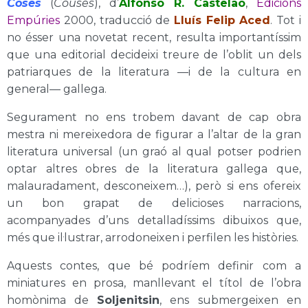
Coses
(
Couses
), d’
Alfonso R. Castelao
,
Edicions
Empúries
2000, traducció de
Lluís Felip Aced
. Tot i
no ésser una novetat recent, resulta importantíssim
que una editorial decideixi treure de l’oblit un dels
patriarques de la literatura —i de la cultura en
general— gallega.
Segurament no ens trobem davant de cap obra
mestra ni mereixedora de figurar a l’altar de la gran
literatura universal (un graó al qual potser podrien
optar altres obres de la literatura gallega que,
malauradament, desconeixem…), però si ens ofereix
un bon grapat de delicioses narracions,
acompanyades d’uns detalladíssims dibuixos que,
més que il·lustrar, arrodoneixen i perfilen les històries.
Aquests contes, que bé podríem definir com a
miniatures en prosa, manllevant el títol de l’obra
homònima de
Soljenitsin
, ens submergeixen en