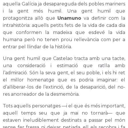
aquella Galícia ja desapareguda dels pobles mariners
i la gent més humil. Una gent humil que
protagonitza allò que
Unamuno
va definir com la
intrahistòria: aquells petits fets de la vida de cada dia
que conformen la madeixa que esdevé la vida
humana però no tenen prou rellevància com per a
entrar pel llindar de la història.
Una gent humil que Castelao tracta amb una tacte,
una consideració i estimació que ratlla amb
l’admiració. Són la seva gent, el seu poble, i els hi ret
el millor homenatge que es podria imaginar: el
d’alliberar-los de l’extinció, de la desaparició, del no-
res anorreador de la desmemòria.
Tots aquells personatges —i el que és més important,
aquell temps seu que ja mai no tornarà— que
estaven ineludiblement destinats a passar pel món
sense fer fressa ni deixar petjada, ell els recobra i fa