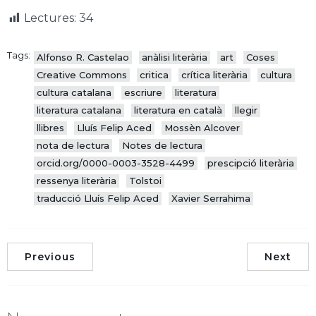
Lectures:
34
Tags:
Alfonso R. Castelao
anàlisi literària
art
Coses
Creative Commons
critica
crítica literària
cultura
cultura catalana
escriure
literatura
literatura catalana
literatura en català
llegir
llibres
Lluís Felip Aced
Mossèn Alcover
nota de lectura
Notes de lectura
orcid.org/0000-0003-3528-4499
prescipció literària
ressenya literària
Tolstoi
traducció Lluís Felip Aced
Xavier Serrahima
Previous
Next