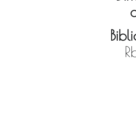
Bibl
R