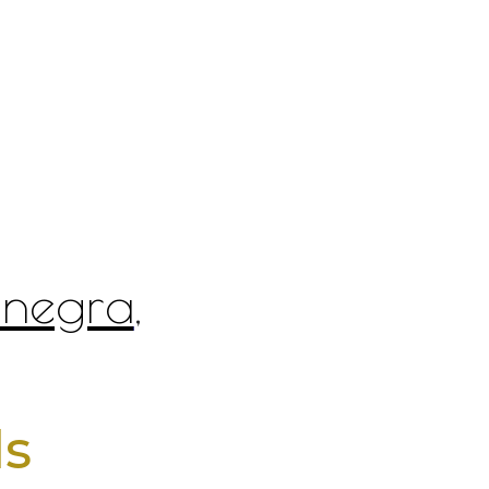
 negra
,
ls