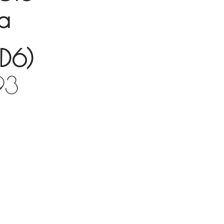
a
(BD6)
93