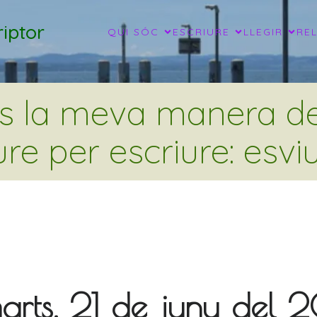
iptor
QUI SÓC
ESCRIURE
LLEGIR
RE
és la meva manera de 
ure per escriure: esviu
arts, 21 de juny del 