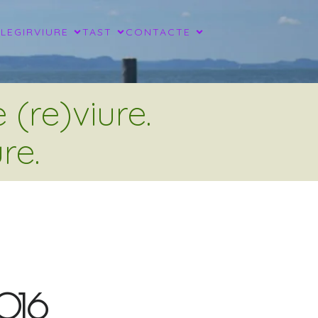
LLEGIR
VIURE
TAST
CONTACTE
(re)viure.
re.
2016