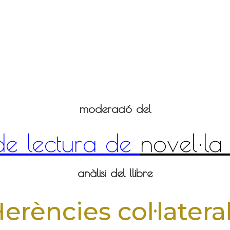
moderació del
de lectura de
novel·la
anàlisi del llibre
erències col·latera