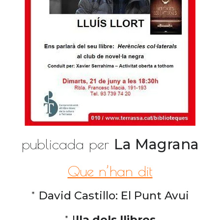
publicada per
La Magrana
Que n’han dit
*
David Castillo: El Punt Avui
*
I
lla dels llibres