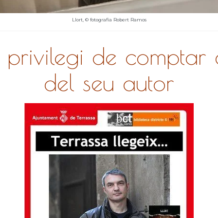
Llort, © fotografia Robert Ramos
 privilegi de comptar
del seu autor