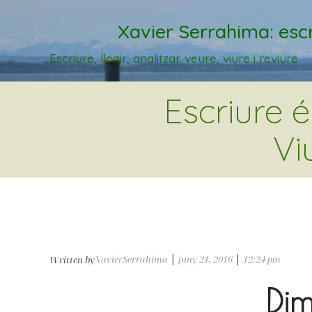
Xavier Serrahima: escr
Escriure, llegir, analitzar. veure, viure i reviure
Escriure 
Vi
XavierSerrahima
|
juny 21, 2016
|
12:24 pm
Written by
Dim