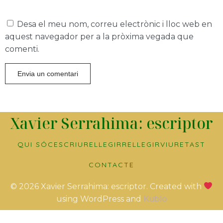
Desa el meu nom, correu electrònic i lloc web en
aquest navegador per a la pròxima vegada que
comenti.
Xavier Serrahima: escriptor
QUI SÓC
ESCRIURE
LLEGIR
RELLEGIR
VIURE
TAST
CONTACTE
© 2026 Xavier Serrahima: escriptor. Created with
using WordPress and
Kubio