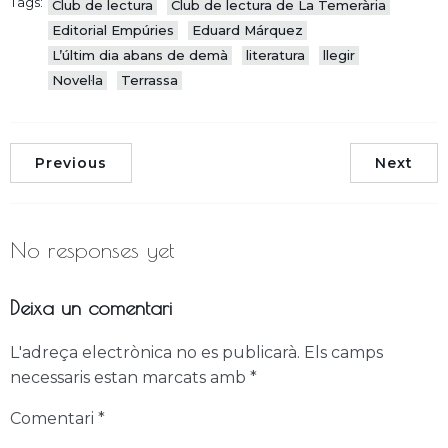
Tags:
Club de lectura
Club de lectura de La Temerària
Editorial Empúries
Eduard Márquez
L’últim dia abans de demà
literatura
llegir
Novel·la
Terrassa
Previous
Next
No responses yet
Deixa un comentari
L'adreça electrònica no es publicarà.
Els camps
necessaris estan marcats amb
*
Comentari
*