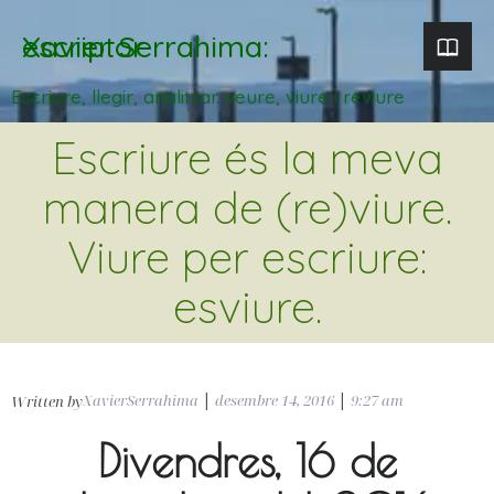
Xavier Serrahima: escriptor
Escriure, llegir, analitzar. veure, viure i reviure
Escriure és la meva
manera de (re)viure.
Viure per escriure:
esviure.
XavierSerrahima
|
desembre 14, 2016
|
9:27 am
Written by
Divendres, 16 de