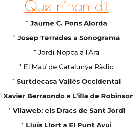
Que n’han dit
*
Jaume C. Pons Alorda
*
Josep Terrades a Sonograma
*
Jordi Nopca a l’Ara
*
El Matí de Catalunya Ràdio
*
Surtdecasa Vallès Occidental
*
Xavier Berraondo a L’illa de Robinso
*
Vilaweb: els Dracs de Sant Jordi
*
Lluís Llort a El Punt Avui