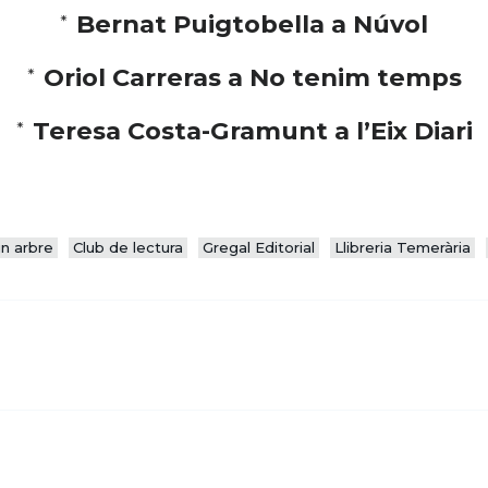
*
Bernat Puigtobella a Núvol
*
Oriol Carreras a No tenim temps
*
Teresa Costa-Gramunt a l’Eix Diari
un arbre
Club de lectura
Gregal Editorial
Llibreria Temerària