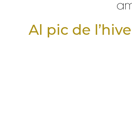
am
Al pic de l’hi