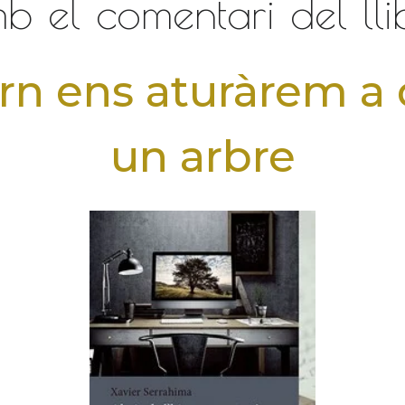
b el comentari del lli
vern ens aturàrem a
un arbre