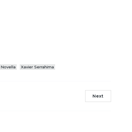
Novel·la
Xavier Serrahima
Next