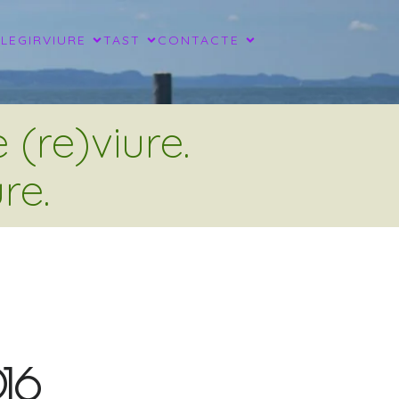
LLEGIR
VIURE
TAST
CONTACTE
(re)viure.
re.
016