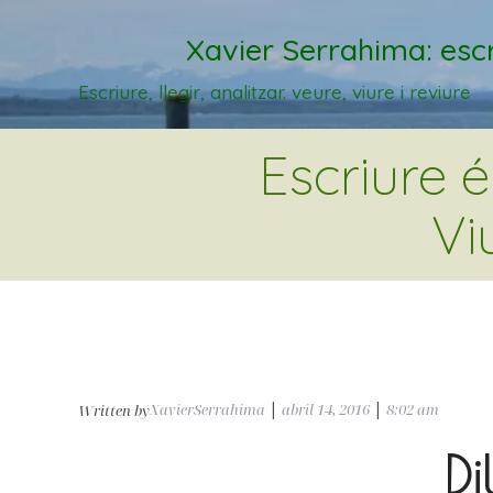
Xavier Serrahima: escr
Escriure, llegir, analitzar. veure, viure i reviure
Escriure 
Vi
XavierSerrahima
|
abril 14, 2016
|
8:02 am
Written by
Di