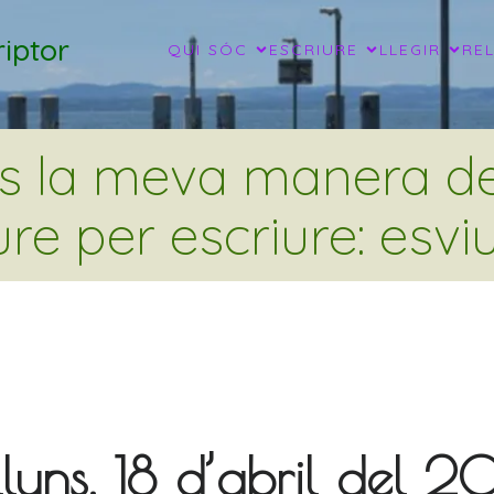
iptor
QUI SÓC
ESCRIURE
LLEGIR
RE
és la meva manera de 
ure per escriure: esviu
lluns, 18 d’abril del 2