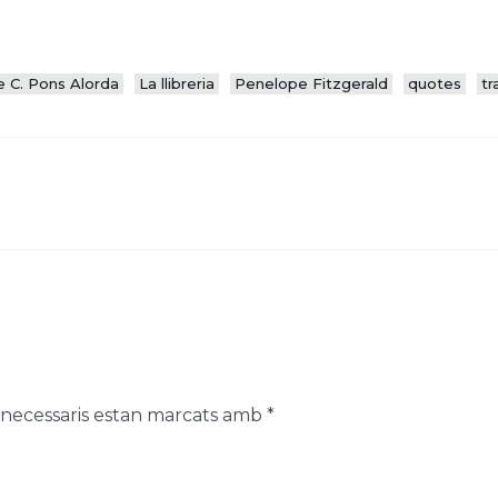
 C. Pons Alorda
La llibreria
Penelope Fitzgerald
quotes
tr
 necessaris estan marcats amb
*