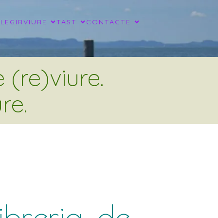
LLEGIR
VIURE
TAST
CONTACTE
(re)viure.
re.
ibreria, de