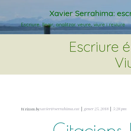
Xavier Serrahima: escr
Escriure, llegir, analitzar. veure, viure i reviure
Escriure 
Vi
xavier@serrahima.cat
|
gener 25, 2018
|
5:28 pm
Written by
Citacions 