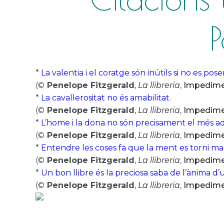
P
*
La valentia i el coratge són inútils si no es pos
(©
Penelope Fitzgerald
,
La llibreria
,
Impedim
*
La cavallerositat no és amabilitat.
(©
Penelope Fitzgerald
,
La llibreria
,
Impedim
*
L’home i la dona no són precisament el més ade
(©
Penelope Fitzgerald
,
La llibreria
,
Impedim
*
Entendre les coses fa que la ment es torni m
(©
Penelope Fitzgerald
,
La llibreria
,
Impedim
*
Un bon llibre és la preciosa saba de l’ànima d
(©
Penelope Fitzgerald
,
La llibreria
,
Impedim