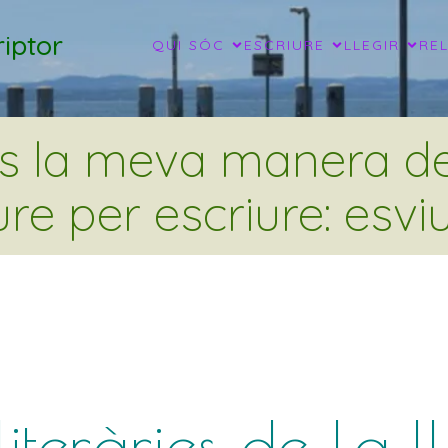
iptor
QUI SÓC
ESCRIURE
LLEGIR
RE
és la meva manera de 
ure per escriure: esviu
literàries de La ll