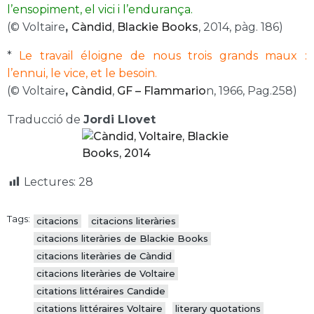
l’ensopiment, el vici i l’endurança.
(© Voltaire
,
Càndid
,
Blackie Books
, 2014, pàg. 186)
*
Le travail éloigne de nous trois grands maux :
l’ennui, le vice, et le besoin.
(© Voltaire
,
Càndid
,
GF – Flammario
n, 1966, Pag.258)
Traducció de
Jordi Llovet
Lectures:
28
Tags:
citacions
citacions literàries
citacions literàries de Blackie Books
citacions literàries de Càndid
citacions literàries de Voltaire
citations littéraires Candide
citations littéraires Voltaire
literary quotations