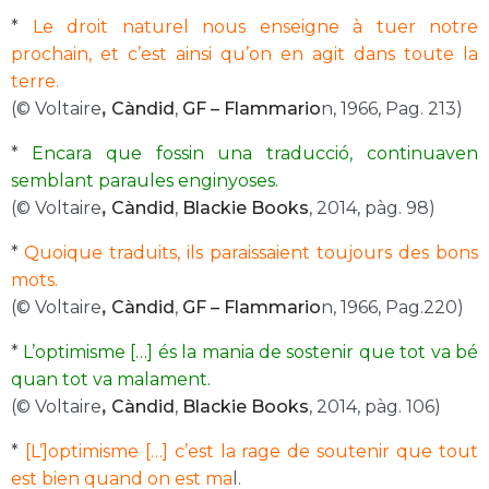
*
Le droit naturel nous enseigne à tuer notre
prochain, et c’est ainsi qu’on en agit dans toute la
terre.
(© Voltaire
,
Càndid
,
GF – Flammario
n, 1966, Pag. 213)
*
Encara que fossin una traducció, continuaven
semblant paraules enginyoses.
(© Voltaire
,
Càndid
,
Blackie Books
, 2014, pàg. 98)
*
Quoique traduits, ils paraissaient toujours des bons
mots.
(© Voltaire
,
Càndid
,
GF – Flammario
n, 1966, Pag.220)
*
L’optimisme […] és la mania de sostenir que tot va bé
quan tot va malament.
(© Voltaire
,
Càndid
,
Blackie Books
, 2014, pàg. 106)
*
[L’]optimisme […] c’est la rage de soutenir que tout
est bien quand on est ma
l.