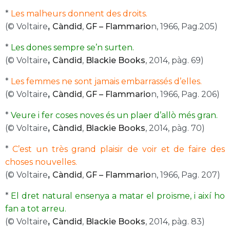
*
Les malheurs donnent des droits.
(© Voltaire
,
Càndid
,
GF – Flammario
n, 1966, Pag.205)
*
Les dones sempre se’n surten.
(© Voltaire
,
Càndid
,
Blackie Books
, 2014, pàg. 69)
*
Les femmes ne sont jamais embarrassés d’elles.
(© Voltaire
,
Càndid
,
GF – Flammario
n, 1966, Pag. 206)
*
Veure i fer coses noves és un plaer d’allò més gran.
(© Voltaire
,
Càndid
,
Blackie Books
, 2014, pàg. 70)
*
C’est un très grand plaisir de voir et de faire des
choses nouvelles.
(© Voltaire
,
Càndid
,
GF – Flammario
n, 1966, Pag. 207)
*
El dret natural ensenya a matar el proïsme, i així ho
fan a tot arreu.
(© Voltaire
,
Càndid
,
Blackie Books
, 2014, pàg. 83)