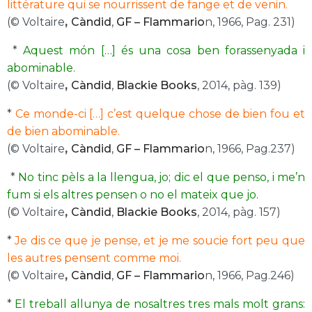
littérature qui se nourrissent de fange et de venin.
(© Voltaire
,
Càndid
,
GF – Flammario
n, 1966, Pag. 231)
*
Aquest món […] és una cosa ben forassenyada i
abominable.
(© Voltaire
,
Càndid
,
Blackie Books
, 2014, pàg. 139)
*
Ce monde-ci […] c’est quelque chose de bien fou et
de bien abominable.
(© Voltaire
,
Càndid
,
GF – Flammario
n, 1966, Pag.237)
*
No tinc pèls a la llengua, jo; dic el que penso, i me’n
fum si els altres pensen o no el mateix que jo.
(© Voltaire
,
Càndid
,
Blackie Books
, 2014, pàg. 157)
*
Je dis ce que je pense, et je me soucie fort peu que
les autres pensent comme moi.
(© Voltaire
,
Càndid
,
GF – Flammario
n, 1966, Pag.246)
*
El treball allunya de nosaltres tres mals molt grans: