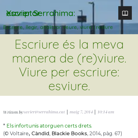
Xavier Serrahima: escriptor
Escriure, llegir, analitzar. veure, viure i reviure
Escriure és la meva
manera de (re)viure.
Viure per escriure:
esviure.
xavier@serrahima.cat
|
maig 7, 2014
|
10:14 am
Written by
*
Els infortunis atorguen certs drets.
(© Voltaire
,
Càndid
,
Blackie Books
, 2014, pàg. 67)