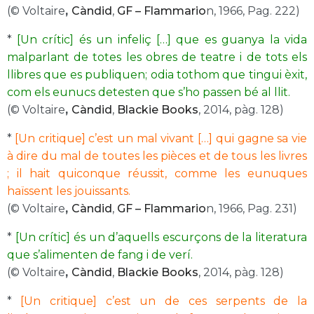
(© Voltaire
,
Càndid
,
GF – Flammario
n, 1966, Pag. 222)
*
[Un crític] és un infeliç […] que es guanya la vida
malparlant de totes les obres de teatre i de tots els
llibres que es publiquen; odia tothom que tingui èxit,
com els eunucs detesten que s’ho passen bé al llit.
(© Voltaire
,
Càndid
,
Blackie Books
, 2014, pàg. 128)
*
[Un critique] c’est un mal vivant […] qui gagne sa vie
à dire du mal de toutes les pièces et de tous les livres
; il hait quiconque réussit, comme les eunuques
haïssent les jouissants.
(© Voltaire
,
Càndid
,
GF – Flammario
n, 1966, Pag. 231)
*
[Un crític] és un d’aquells escurçons de la literatura
que s’alimenten de fang i de verí.
(© Voltaire
,
Càndid
,
Blackie Books
, 2014, pàg. 128)
*
[Un critique] c’est un de ces serpents de la