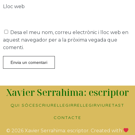
Lloc web
Desa el meu nom, correu electrònic i lloc web en
aquest navegador per a la pròxima vegada que
comenti.
Xavier Serrahima: escriptor
QUI SÓC
ESCRIURE
LLEGIR
RELLEGIR
VIURE
TAST
CONTACTE
© 2026 Xavier Serrahima: escriptor. Created with