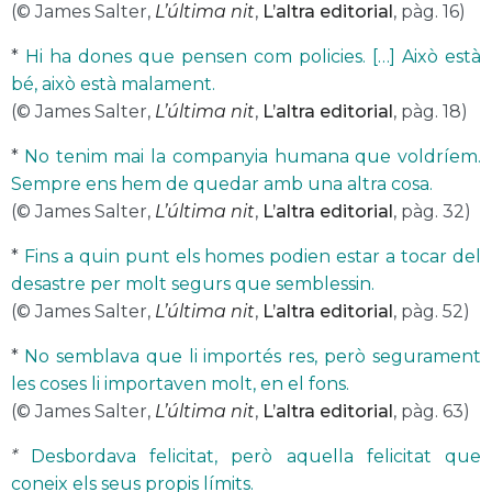
(© James Salter,
L’última nit
,
L’altra editorial
, pàg. 16)
*
Hi ha dones que pensen com policies. […] Això està
bé, això està malament.
(© James Salter,
L’última nit
,
L’altra editorial
,
pàg. 18)
*
No tenim mai la companyia humana que voldríem.
Sempre ens hem de quedar amb una altra cosa.
(© James Salter,
L’última nit
,
L’altra editorial
, pàg. 32)
*
Fins a quin punt els homes podien estar a tocar del
desastre per molt segurs que semblessin.
(© James Salter,
L’última nit
,
L’altra editorial
, pàg. 52)
*
No semblava que li importés res, però segurament
les coses li importaven molt, en el fons.
(© James Salter,
L’última nit
,
L’altra editorial
,
pàg. 63)
*
Desbordava felicitat, però aquella felicitat que
coneix els seus propis límits.