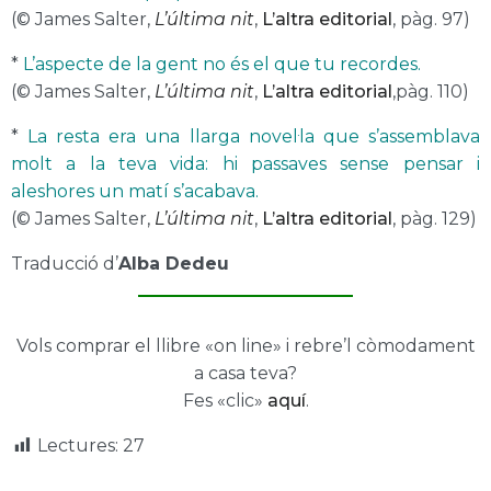
(© James Salter,
L’última nit
,
L’altra editorial
,
pàg. 97)
*
L’aspecte de la gent no és el que tu recordes.
(© James Salter,
L’última nit
,
L’altra editorial
,
pàg. 110)
*
La resta era una llarga novel·la que s’assemblava
molt a la teva vida: hi passaves sense pensar i
aleshores un matí s’acabava.
(© James Salter,
L’última nit
,
L’altra editorial
, pàg. 129)
Traducció d’
Alba Dedeu
Vols comprar el llibre «on line» i rebre’l còmodament
a casa teva?
Fes «clic»
aquí
.
Lectures:
27