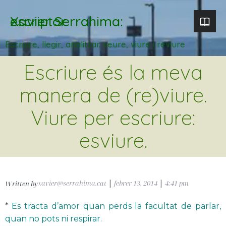
Xavier Serrahima: escriptor
Escriure, llegir, analitzar. veure, viure i reviure
Escriure és la meva
manera de (re)viure.
Viure per escriure:
esviure.
xavier@serrahima.cat
|
febrer 13, 2014
|
4:41 pm
Written by
*
Es tracta d’amor quan perds la facultat de parlar,
quan no pots ni respirar.