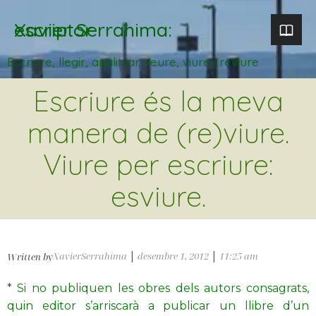
Xavier Serrahima: escriptor
Escriure, llegir, analitzar. veure, viure i reviure
Escriure és la meva
manera de (re)viure.
Viure per escriure:
esviure.
XavierSerrahima
|
desembre 1, 2012
|
11:25 am
Written by
*
Si no publiquen les obres dels autors consagrats,
quin editor s’arriscarà a publicar un llibre d’un