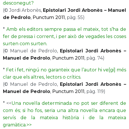
desconegut?
(© Jordi Arbonès,
Epistolari Jordi Arbonès – Manuel
de Pedrolo
,
Punctum 2011
, pàg. 55)
*
Amb els editors sempre passa el mateix, tot s’ha de
fer de pressa i corrent, i per això de vegades les coses
surten com surten.
(© Manuel de Pedrolo,
Epistolari Jordi Arbonès –
Manuel de Pedrolo
,
Punctum 2011
, pàg. 74)
*
Fet i fet, ningú no garanteix que l’autor hi ve[gi] més
clar que els altres, lectors o crítics.
(© Manuel de Pedrolo,
Epistolari Jordi Arbonès –
Manuel de Pedrolo
,
Punctum 2011
, pàg. 119)
* <<
Una novel·la determinada no pot ser diferent de
com és; si ho fos, seria una altra novel·la encara que
servís de la mateixa història i de la mateixa
gramàtica.>>