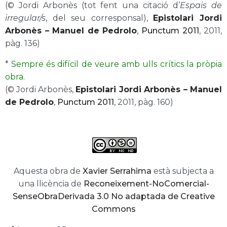
(© Jordi Arbonès (tot fent una citació d’
Espais de
irregular/s
, del seu corresponsal),
Epistolari Jordi
Arbonès – Manuel de Pedrolo
,
Punctum 2011
, 2011,
pàg. 136)
*
Sempre és difícil de veure amb ulls crítics la pròpia
obra.
(© Jordi Arbonès,
Epistolari Jordi Arbonès – Manuel
de Pedrolo
,
Punctum 2011
, 2011, pàg. 160)
Aquesta obra de
Xavier Serrahima
està subjecta a
una llicència de
Reconeixement-NoComercial-
SenseObraDerivada 3.0 No adaptada de Creative
Commons