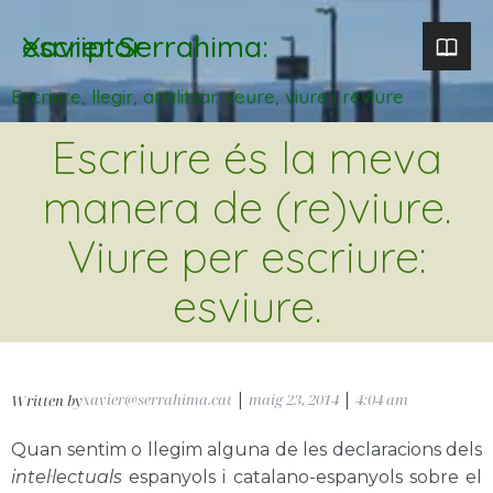
Xavier Serrahima: escriptor
Escriure, llegir, analitzar. veure, viure i reviure
Escriure és la meva
manera de (re)viure.
Viure per escriure:
esviure.
xavier@serrahima.cat
|
maig 23, 2014
|
4:04 am
Written by
Quan sentim o llegim alguna de les declaracions dels
intel·lectuals
espanyols i catalano-espanyols sobre el