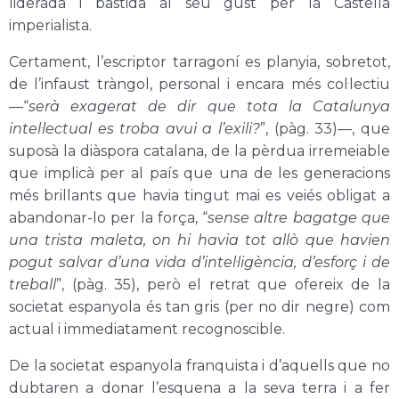
liderada i bastida al seu gust per la Castella
imperialista.
Certament, l’escriptor tarragoní es planyia, sobretot,
de l’infaust tràngol, personal i encara més col·lectiu
—“
serà exagerat de dir que tota la Catalunya
intel·lectual es troba avui a l’exili?
”, (pàg. 33)—, que
suposà la diàspora catalana, de la pèrdua irremeiable
que implicà per al país que una de les generacions
més brillants que havia tingut mai es veiés obligat a
abandonar-lo per la força, “
sense altre bagatge que
una trista maleta, on hi havia tot allò que havien
pogut salvar d’una vida d’intel·ligència, d’esforç i de
treball
”, (pàg. 35), però el retrat que ofereix de la
societat espanyola és tan gris (per no dir negre) com
actual i immediatament recognoscible.
De la societat espanyola franquista i d’aquells que no
dubtaren a donar l’esquena a la seva terra i a fer