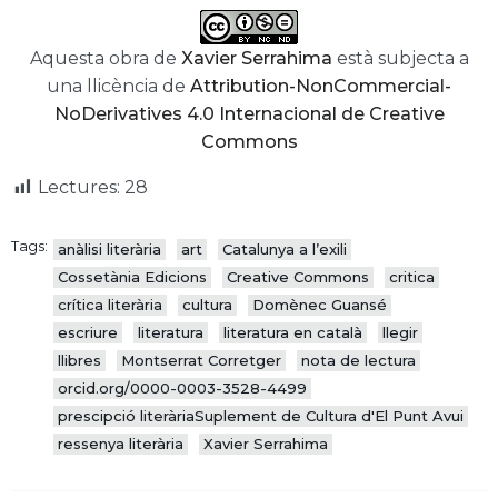
Aquesta obra de
Xavier Serrahima
està subjecta a
una llicència de
Attribution-NonCommercial-
NoDerivatives 4.0 Internacional de Creative
Commons
Lectures:
28
Tags:
anàlisi literària
art
Catalunya a l’exili
Cossetània Edicions
Creative Commons
critica
crítica literària
cultura
Domènec Guansé
escriure
literatura
literatura en català
llegir
llibres
Montserrat Corretger
nota de lectura
orcid.org/0000-0003-3528-4499
prescipció literàriaSuplement de Cultura d'El Punt Avui
ressenya literària
Xavier Serrahima