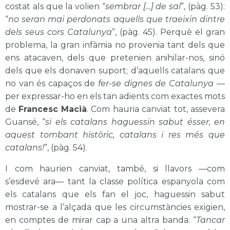
costat als que la volien “
sembrar […] de sal
”, (pàg. 53):
“
no seran mai perdonats aquells que traeixin dintre
dels seus cors Catalunya
”, (pàg. 45). Perquè el gran
problema, la gran infàmia no provenia tant dels que
ens atacaven, dels que pretenien anihilar-nos, sinó
dels que els donaven suport; d’aquells catalans que
no van és capaços de
fer-se dignes de Catalunya
—
per expressar-ho en els tan adients com exactes mots
de
Francesc Macià
. Com hauria canviat tot, assevera
Guansé, “
si els catalans haguessin sabut ésser, en
aquest tombant històric, catalans i res més que
catalans!
”, (pàg. 54).
I com haurien canviat, també, si llavors —com
s’esdevé ara— tant la classe política espanyola com
els catalans que els fan el joc, haguessin sabut
mostrar-se a l’alçada que les circumstàncies exigien,
en comptes de mirar cap a una altra banda: “
Tancar