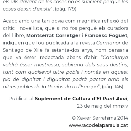
els ulls davant de les coses no és suficient perquè les
coses deixin d’existir
”, (pàg. 179).
Acabo amb una tan òbvia com magnífica reflexió del
crític i novel·lista, que si no fos perquè els curadors
del llibre,
Montserrat Corretger
i
Francesc Foguet
,
indiquen que fou publicada a la revista
Germanor
de
Santiago de Xile fa setanta-dos anys, hom pensaria
que va ésser redactada abans d’ahir: “
Catalunya
voldrà ésser mestressa, sobirana dels seus destins,
tant com qualsevol altre poble i només en aquest
pla de dignitat i d’igualtat podrà pactar amb els
altres pobles de la Península o d’Europa
”, (pàg. 146).
Publicat al
Suplement de Cultura d’
El Punt Avui
,
23 de maig del mmxiv
© Xavier Serrahima 2014
www.racodelaparaula.cat