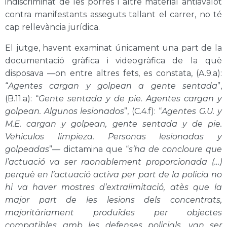
indiscriminat de les porres i altre material antiavalot
contra manifestants asseguts tallant el carrer, no té
cap rellevància jurídica.
El jutge, havent examinat únicament una part de la
documentació gràfica i videogràfica de la què
disposava —on entre altres fets, es constata, (A.9.a):
“
Agentes cargan y golpean a gente sentada
”,
(B.11.a): “
Gente sentada y de pie. Agentes cargan y
golpean. Algunos lesionados
”, (C.4.f): “
Agentes G.U. y
M.E. cargan y golpean, gente sentada y de pie.
Vehiculos limpieza. Personas lesionadas y
golpeadas
”— dictamina que “
s’ha de concloure que
l’actuació va ser raonablement proporcionada (…)
perquè en l’actuació activa per part de la policia no
hi va haver mostres d’extralimitació, atès que la
major part de les lesions dels concentrats,
majoritàriament produïdes per objectes
compatibles amb les defenses policials, van ser