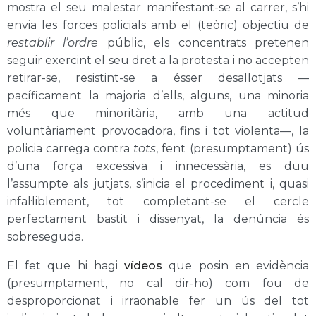
mostra el seu malestar manifestant-se al carrer, s’hi
envia les forces policials amb el (teòric) objectiu de
restablir l’ordre
públic, els concentrats pretenen
seguir exercint el seu dret a la protesta i no accepten
retirar-se, resistint-se a ésser desallotjats —
pacíficament la majoria d’ells, alguns, una minoria
més que minoritària, amb una actitud
voluntàriament provocadora, fins i tot violenta—, la
policia carrega contra
tots
, fent (presumptament) ús
d’una força excessiva i innecessària, es duu
l’assumpte als jutjats, s’inicia el procediment i, quasi
infal·liblement, tot completant-se el cercle
perfectament bastit i dissenyat, la denúncia és
sobreseguda.
El fet que hi hagi
vídeos
que posin en evidència
(presumptament, no cal dir-ho) com fou de
desproporcionat i irraonable fer un ús del tot