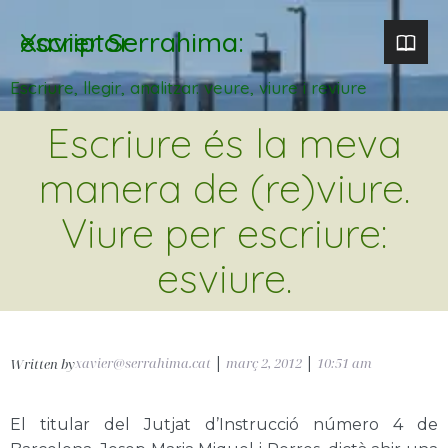
Xavier Serrahima: escriptor
Escriure, llegir, analitzar. veure, viure i reviure
Escriure és la meva
manera de (re)viure.
Viure per escriure:
esviure.
xavier@serrahima.cat
|
març 2, 2012
|
10:51 am
Written by
El titular del Jutjat d’Instrucció número 4 de