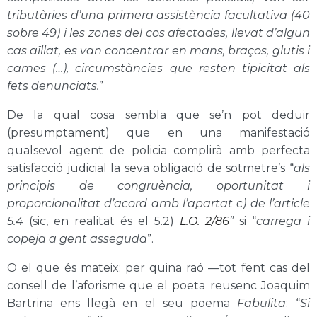
tributàries d’una primera assistència facultativa (40
sobre 49) i les zones del cos afectades, llevat d’algun
cas aïllat, es van concentrar en mans, braços, glutis i
cames (…), circumstàncies que resten tipicitat als
fets denunciats.
”
De la qual cosa sembla que se’n pot deduir
(presumptament) que en una manifestació
qualsevol agent de policia complirà amb perfecta
satisfacció judicial la seva obligació de sotmetre’s “
als
principis de congruència, oportunitat i
proporcionalitat d’acord amb l’apartat c) de l’article
5.4
(sic, en realitat és el 5.2)
L.O. 2/86
”
si
“
carrega i
copeja a gent asseguda
”.
O el que és mateix: per quina raó —tot fent cas del
consell de l’aforisme que el poeta reusenc Joaquim
Bartrina ens llegà en el seu poema
Fabulita
: “
Si