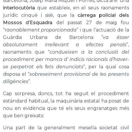
Barcelona, Josep Maria Miquel i Porres, dictà ahir una
interlocutòria
que estableix, en el seus raonaments
jurídic cinquè i sisè, que la
càrrega policial dels
Mossos d’Esquadra
del passat 27 de maig fou
“
raonablement proporcionada
” i que l’actuació de la
Guàrdia Urbana de Barcelona “
va ésser
absolutament irrellevant a efectes penals
”,
raonaments que “
condueixen a la conclusió del
procediment per manca d’ indicis racionals d’haver-
se perpetrat els fets denunciats
”, per la qual cosa
disposa el “
sobreseïment provisional de les presents
diligències
”.
Cap sorpresa, doncs, tot ha seguit el procediment
estàndard habitual, la maquinària estatal ha posat de
nou en evidència que té els seus engranatges més
que ben greixats:
Una part de la generalment mesella societat civil