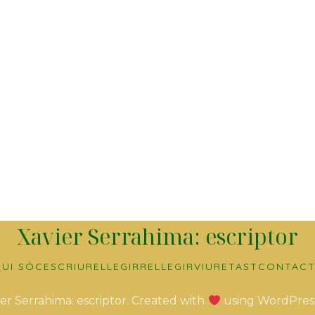
Xavier Serrahima: escriptor
UI SÓC
ESCRIURE
LLEGIR
RELLEGIR
VIURE
TAST
CONTACT
er Serrahima: escriptor. Created with
using WordPres