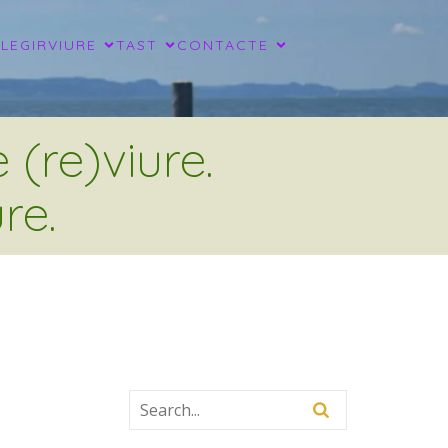
LLEGIR
VIURE
TAST
CONTACTE
(re)viure.
re.