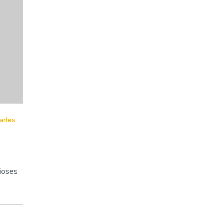
arles
rioses