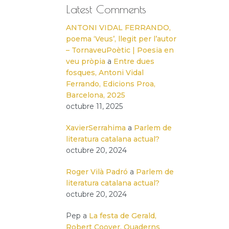
Latest Comments
ANTONI VIDAL FERRANDO,
poema ‘Veus’, llegit per l’autor
– TornaveuPoètic | Poesia en
veu pròpia
a
Entre dues
fosques, Antoni Vidal
Ferrando, Edicions Proa,
Barcelona, 2025
octubre 11, 2025
XavierSerrahima
a
Parlem de
literatura catalana actual?
octubre 20, 2024
Roger Vilà Padró
a
Parlem de
literatura catalana actual?
octubre 20, 2024
Pep
a
La festa de Gerald,
Robert Coover, Quaderns