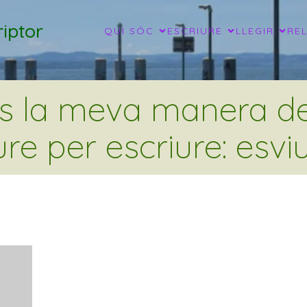
iptor
QUI SÓC
ESCRIURE
LLEGIR
RE
és la meva manera de 
ure per escriure: esviu