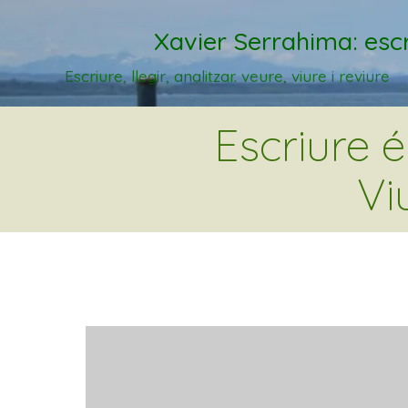
Xavier Serrahima: escr
Escriure, llegir, analitzar. veure, viure i reviure
Escriure 
Vi