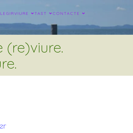
LLEGIR
VIURE
TAST
CONTACTE
(re)viure.
re.
er