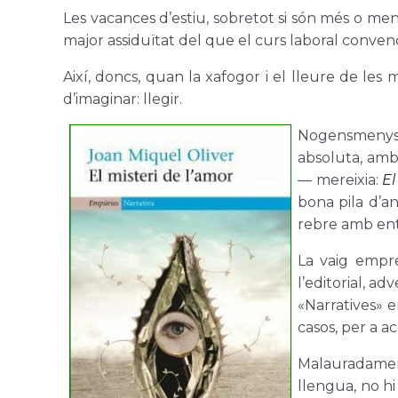
Les vacances d’estiu, sobretot si són més o men
major assiduïtat del que el curs laboral conve
Així, doncs, quan la xafogor i el lleure de le
d’imaginar: llegir.
Nogensmenys, 
absoluta, amb
— mereixia:
El
bona pila d’an
rebre amb entu
La vaig empre
l’editorial, a
«Narratives» 
casos, per a a
Malauradament
llengua, no hi