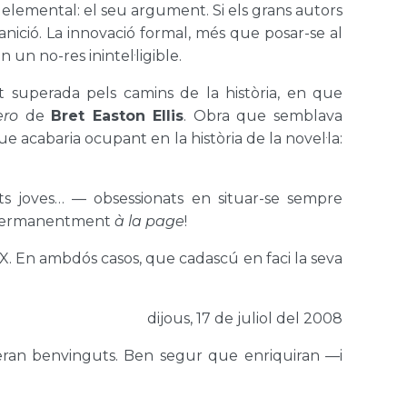
 elemental: el seu argument. Si els grans autors
nanició. La innovació formal, més que posar-se al
n un no-res inintel·ligible.
t superada pels camins de la història, en que
ero
de
Bret Easton Ellis
. Obra que semblava
ue acabaria ocupant en la història de la novel·la:
ats joves… — obsessionats en situar-se sempre
ar permanentment
à la page
!
XX. En ambdós casos, que cadascú en faci la seva
dijous, 17 de juliol del 2008
 seran benvinguts. Ben segur que enriquiran —i