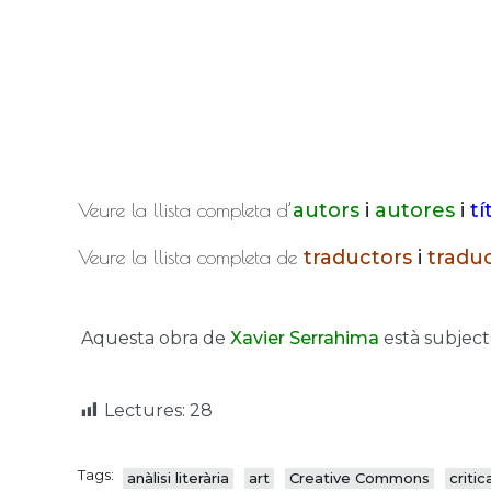
Veure la llista completa d’
autors
i
autores
i
tí
Veure la llista completa de
traductors
i
tradu
Aquesta obra de
Xavier Serrahima
està subject
Lectures:
28
Tags:
anàlisi literària
art
Creative Commons
critic