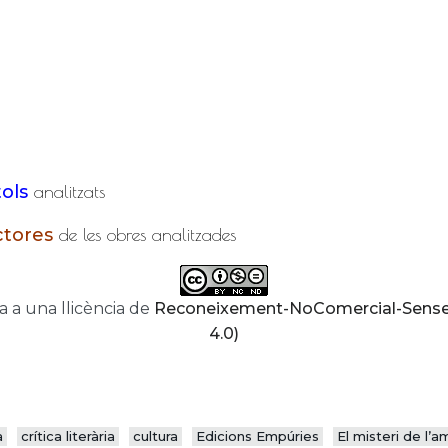
tols
analitzats
ctores
de les obres analitzades
a a una llicència de
Reconeixement-NoComercial-SenseO
4.0)
a
crítica literària
cultura
Edicions Empúries
El misteri de l’a