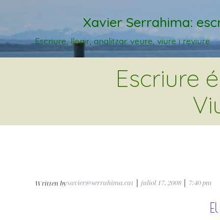
Xavier Serrahima: escr
Escriure, llegir, analitzar. veure, viure i reviure
Escriure 
Vi
xavier@serrahima.cat
|
juliol 17, 2008
|
7:40 pm
Written by
E