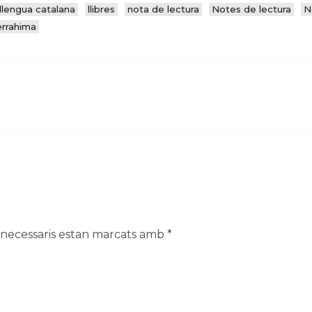
llengua catalana
llibres
nota de lectura
Notes de lectura
N
errahima
 necessaris estan marcats amb
*