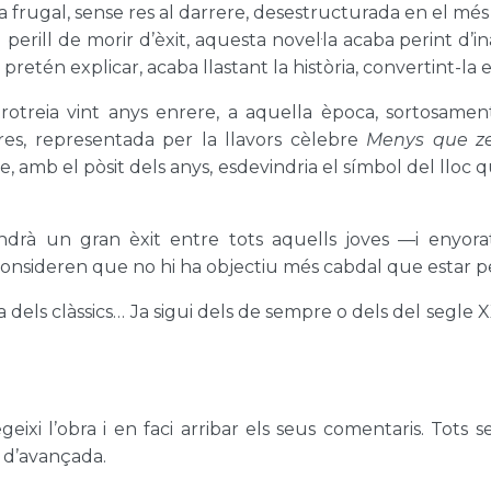
a frugal, sense res al darrere, desestructurada en el més
 perill de morir d’èxit, aquesta novel·la acaba perint d’i
pretén explicar, acaba llastant la història, convertint-la e
trotreia vint anys enrere, a aquella època, sortosamen
res, representada per la llavors cèlebre
Menys que z
e, amb el pòsit dels anys, esdevindria el símbol del lloc q
indrà un gran èxit entre tots aquells joves —i enyor
ue consideren que no hi ha objectiu més cabdal que est
a dels clàssics… Ja sigui dels de sempre o dels del segle 
xi l’obra i en faci arribar els seus comentaris. Tots
 d’avançada.