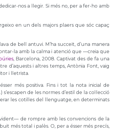
edicar-nos a llegir. Si més no, per a fer-ho amb
mergeixo en un dels majors plaers que sóc capaç
va de bell antuvi. M’ha succeït, d’una manera
ontar-la amb la calma i atenció que —creia que
púries
, Barcelona, 2008. Captivat des de fa una
stre d’aquests i altres temps, Antònia Font, vaig
r i lletrista.
er més positiva. Fins i tot la nota inicial de
) s’escapen de les normes d’estil de la col·lecció
rar les cotilles del llenguatge, en determinats
evident— de rompre amb les convencions de la
uit més total i palès. O, per a ésser més precís,