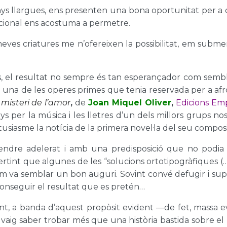
ys llargues, ens presenten una bona oportunitat per a d
ncional ens acostuma a permetre.
s meves criatures me n’ofereixen la possibilitat, em sub
el resultat no sempre és tan esperançador com sembla
 una de les operes primes que tenia reservada per a afr
 misteri de l’amor
,
de
Joan Miquel Oliver
,
Edicions Em
ys per la música i les lletres d’un dels millors grups no
siasme la notícia de la primera novel·la del seu composito
ndre adelerat i amb una predisposició que no podia éss
dvertint que algunes de les “solucions ortotipogràfiques (…
em va semblar un bon auguri. Sovint convé defugir i supe
conseguir el resultat que es pretén…
, a banda d’aquest propòsit evident —de fet, massa 
 vaig saber trobar més que una història bastida sobre el b