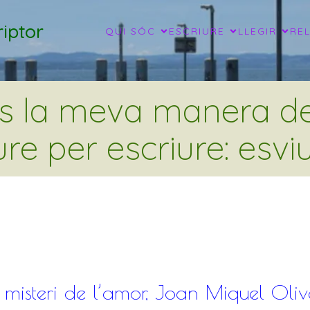
iptor
QUI SÓC
ESCRIURE
LLEGIR
RE
és la meva manera de 
ure per escriure: esviu
l misteri de l’amor, Joan Miquel Oliv