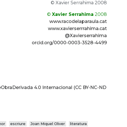
© Xavier Serrahima 2008
©
Xavier Serrahima
2008
www.racodelaparaula.cat
www.xavierserrrahima.cat
@Xavierserrahima
orcid.org/0000-0003-3528-4499
braDerivada 4.0 Internacional (CC BY-NC-ND
mor
escriure
Joan Miquel Oliver
literatura