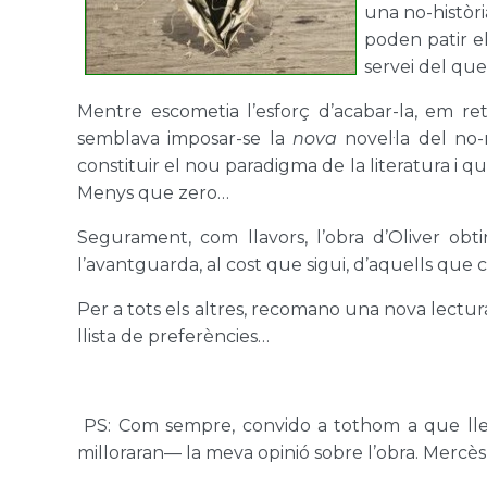
una no-històri
poden patir el
servei del que 
Mentre escometia l’esforç d’acabar-la, em re
semblava imposar-se la
nova
novel·la del no-
constituir el nou paradigma de la literatura i qu
Menys que zero…
Segurament, com llavors, l’obra d’Oliver obt
l’avantguarda, al cost que sigui, d’aquells q
Per a tots els altres, recomano una nova lectur
llista de preferències…
PS: Com sempre, convido a tothom a que llegei
milloraran— la meva opinió sobre l’obra.
Mercès