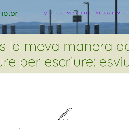
iptor
QUI SÓC
ESCRIURE
LLEGIR
RE
és la meva manera de 
ure per escriure: esviu