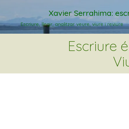
Xavier Serrahima: escr
Escriure, llegir, analitzar. veure, viure i reviure
Escriure 
Vi