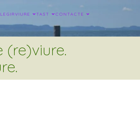
LLEGIR
VIURE
TAST
CONTACTE
(re)viure.
re.