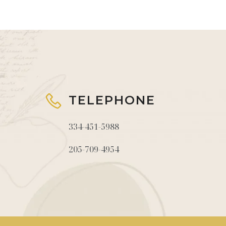
TELEPHONE
334-451-5988
205-709-4954