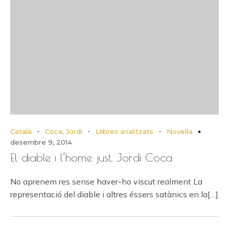
-
-
-
Català
Coca, Jordi
Llibres analitzats
Novel·la
desembre 9, 2014
El diable i l’home just, Jordi Coca
No aprenem res sense haver-ho viscut realment La
representació del diable i altres éssers satànics en la[…]