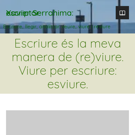
Xavier Serrahima: escriptor
Escriure, llegir, analitzar. veure, viure i reviure
Escriure és la meva
manera de (re)viure.
Viure per escriure:
esviure.